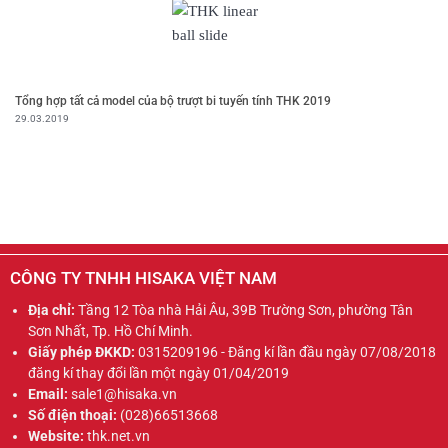
Tổng hợp tất cả model của bộ trượt bi tuyến tính THK 2019
29.03.2019
CÔNG TY TNHH HISAKA VIỆT NAM
Địa chỉ:
Tầng 12 Tòa nhà Hải Âu, 39B Trường Sơn, phường Tân
Sơn Nhất, Tp. Hồ Chí Minh.
Giấy phép ĐKKD:
0315209196 - Đăng kí lần đầu ngày 07/08/2018
đăng kí thay đổi lần một ngày 01/04/2019
Email:
sale1@hisaka.vn
Số điện thoại:
(028)66513668
Website:
thk.net.vn