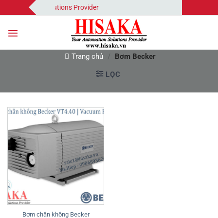
Bỏ
r Automation Solutions Provider
qua
nội
dung
Trang chủ
/
Bơm Becker
LỌC
Bơm chân không Becker