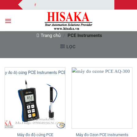
Bỏ
Solutions Provider
qua
nội
dung
Trang chủ
/
PCE Instruments
LỌC
Máy đo độ cứng PCE
Máy đo Ozon PCE Instruments