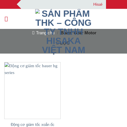
Bỏ
Hisaka | Your Autom
qua
nội
dung
Trang chủ
/
Bauer Gear Motor
LỌC
Động cơ giảm tốc xoắn ốc