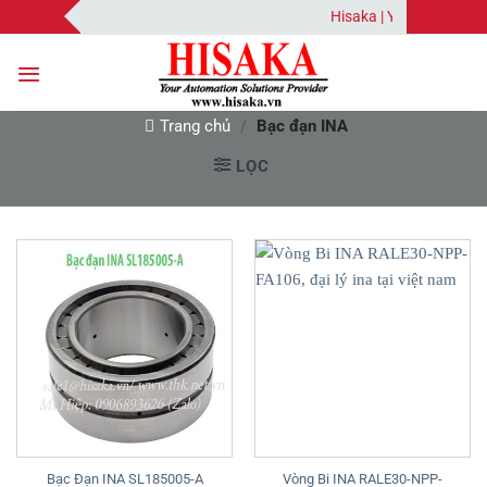
Bỏ
Hisaka | Your Automatio
qua
nội
dung
Trang chủ
/
Bạc đạn INA
LỌC
Vòng Bi INA RALE30-NPP-
Bạc Đạn INA SL185005-A