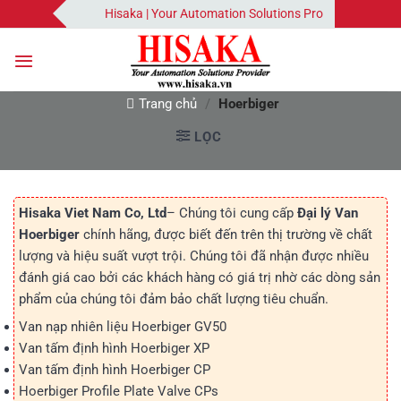
Bỏ
Hisaka | Your Automation Solutions Provider
qua
nội
dung
Trang chủ
/
Hoerbiger
LỌC
Hisaka Viet Nam Co, Ltd
– Chúng tôi cung cấp
Đại lý Van
Hoerbiger
chính hãng, được biết đến trên thị trường về chất
lượng và hiệu suất vượt trội. Chúng tôi đã nhận được nhiều
đánh giá cao bởi các khách hàng có giá trị nhờ các dòng sản
phẩm của chúng tôi đảm bảo chất lượng tiêu chuẩn.
Van nạp nhiên liệu Hoerbiger GV50
Van tấm định hình Hoerbiger XP
Van tấm định hình Hoerbiger CP
Hoerbiger Profile Plate Valve CPs