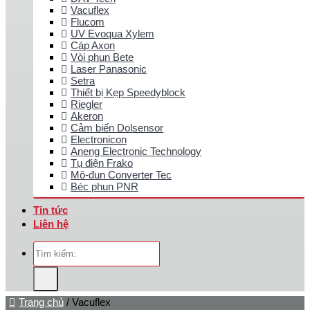
Vacuflex
Flucom
UV Evoqua Xylem
Cáp Axon
Vòi phun Bete
Laser Panasonic
Setra
Thiết bị Kẹp Speedyblock
Riegler
Akeron
Cảm biến Dolsensor
Electronicon
Aneng Electronic Technology
Tụ điện Frako
Mô-đun Converter Tec
Béc phun PNR
Tin tức
Liên hệ
Tìm
kiếm:
Trang chủ
/
Vacuflex