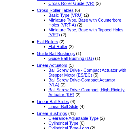
Cross Roller Guide (VR)
(2)
Cross Roller Tables
(6)
Basic Type (VRU)
(2)
Miniature Type, Base with Counterbore
Holes (VRT-A)
(2)
Miniature Type, Base with Tapped Holes
(VRT)
(2)
Flat Rollers
(2)
Flat Roller
(2)
Guide Ball Bushings
(1)
Guide Ball Bushing (LG)
(1)
Linear Actuators
(9)
Ball Screw Drive - Compact Actuator with
Stepper Motor (ES/EC)
(5)
Ball Screw Drive-Compact Actuator
(VLA)
(2)
Ball Screw Drive-Compact, High-Rigidity
Actuator (KR)
(2)
Linear Ball Slides
(4)
Linear Ball Slide
(4)
Linear Bushings
(41)
Clearance Adjustable Type
(2)
Cylindrical Type
(6)
Cylindrical Type-Long
(2)