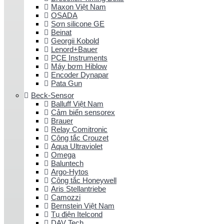
Maxon Việt Nam
OSADA
Sơn silicone GE
Beinat
Georgii Kobold
Lenord+Bauer
PCE Instruments
Máy bơm Hiblow
Encoder Dynapar
Pata Gun
Beck-Sensor
Balluff Việt Nam
Cảm biến sensorex
Brauer
Relay Comitronic
Công tắc Crouzet
Aqua Ultraviolet
Omega
Baluntech
Argo-Hytos
Công tắc Honeywell
Aris Stellantriebe
Camozzi
Bernstein Việt Nam
Tụ điện Itelcond
DAV Tech