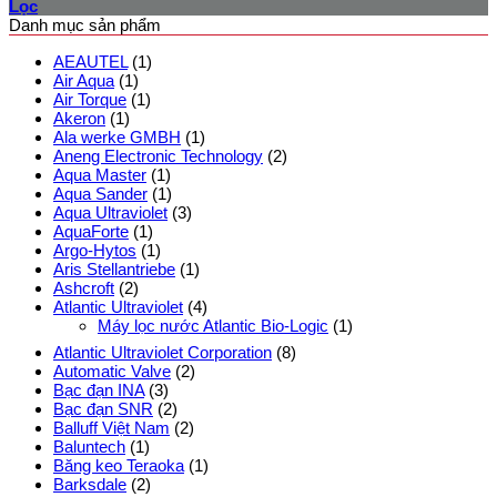
Lọc
Danh mục sản phẩm
AEAUTEL
(1)
Air Aqua
(1)
Air Torque
(1)
Akeron
(1)
Ala werke GMBH
(1)
Aneng Electronic Technology
(2)
Aqua Master
(1)
Aqua Sander
(1)
Aqua Ultraviolet
(3)
AquaForte
(1)
Argo-Hytos
(1)
Aris Stellantriebe
(1)
Ashcroft
(2)
Atlantic Ultraviolet
(4)
Máy lọc nước Atlantic Bio-Logic
(1)
Atlantic Ultraviolet Corporation
(8)
Automatic Valve
(2)
Bạc đạn INA
(3)
Bạc đạn SNR
(2)
Balluff Việt Nam
(2)
Baluntech
(1)
Băng keo Teraoka
(1)
Barksdale
(2)