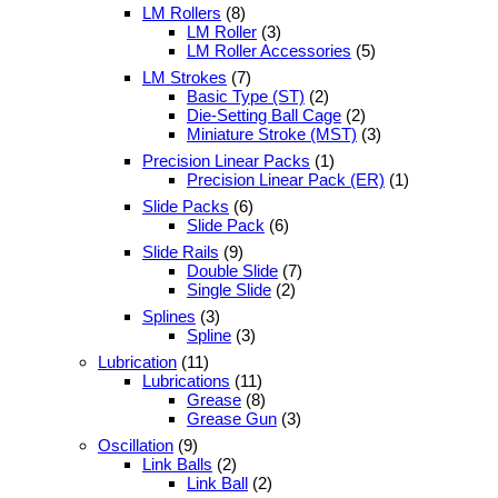
LM Rollers
(8)
LM Roller
(3)
LM Roller Accessories
(5)
LM Strokes
(7)
Basic Type (ST)
(2)
Die-Setting Ball Cage
(2)
Miniature Stroke (MST)
(3)
Precision Linear Packs
(1)
Precision Linear Pack (ER)
(1)
Slide Packs
(6)
Slide Pack
(6)
Slide Rails
(9)
Double Slide
(7)
Single Slide
(2)
Splines
(3)
Spline
(3)
Lubrication
(11)
Lubrications
(11)
Grease
(8)
Grease Gun
(3)
Oscillation
(9)
Link Balls
(2)
Link Ball
(2)