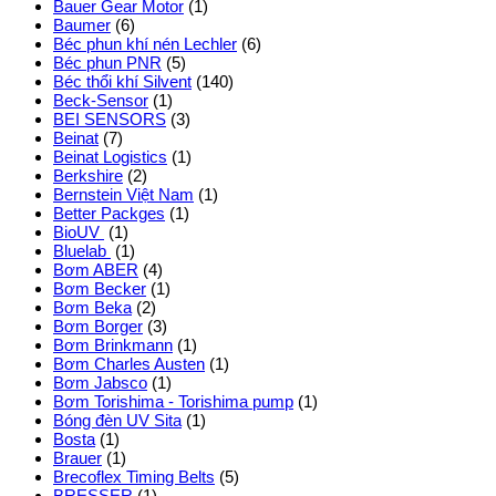
Bauer Gear Motor
(1)
Baumer
(6)
Béc phun khí nén Lechler
(6)
Béc phun PNR
(5)
Béc thổi khí Silvent
(140)
Beck-Sensor
(1)
BEI SENSORS
(3)
Beinat
(7)
Beinat Logistics
(1)
Berkshire
(2)
Bernstein Việt Nam
(1)
Better Packges
(1)
BioUV
(1)
Bluelab
(1)
Bơm ABER
(4)
Bơm Becker
(1)
Bơm Beka
(2)
Bơm Borger
(3)
Bơm Brinkmann
(1)
Bơm Charles Austen
(1)
Bơm Jabsco
(1)
Bơm Torishima - Torishima pump
(1)
Bóng đèn UV Sita
(1)
Bosta
(1)
Brauer
(1)
Brecoflex Timing Belts
(5)
BRESSER
(1)