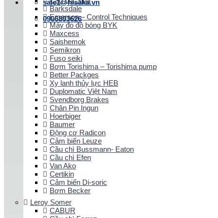
Cầu chì Siba
sale1@hisaka.vn
Barksdale
Emerson – Control Techniques
0906893626
Máy đo độ bóng BYK
Maxcess
Saishemok
Semikron
Fuso seiki
Bơm Torishima – Torishima pump
Better Packges
Xy lanh thủy lực HEB
Duplomatic Việt Nam
Svendborg Brakes
Chân Pin Ingun
Hoerbiger
Baumer
Động cơ Radicon
Cảm biến Leuze
Cầu chì Bussmann- Eaton
Cầu chì Efen
Van Ako
Certikin
Cảm biến Di-soric
Bơm Becker
Leroy Somer
CABUR