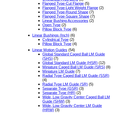
Flanged Type-Cut Flange
(5)
Flanged Type-Light Weight Flange
(2)
Flanged Type-Round Shape
(7)
Flanged Type-Square Shape
(7)
Linear Bushing Accessories
(2)
Open Type
(2)
Pillow Block Type
(6)
Linear Bushings (Inch)
(6)
Cylindrical Type
(2)
Pillow Block Type
(4)
Linear Motion Guides
(54)
Global Standard Caged Ball LM Guide
(SHS)
(7)
Global Standard LM Guide (HSR)
(12)
Miniature Caged Ball LM Guide (SRS)
(8)
Miniature LM Guide
(7)
Radial Type Caged Ball LM Guide (SSR)
(4)
Radial Type LM Guide (SR)
(5)
Separate Type (GSR)
(3)
Separate Type (HR)
(2)
Wide, Low Gravity Center Caged Ball LM
Guide (SHW)
(3)
Wide, Low Gravity Center LM Guide
(HRW)
(3)