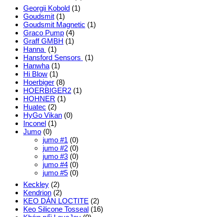
Georgii Kobold
(1)
Goudsmit
(1)
Goudsmit Magnetic
(1)
Graco Pump
(4)
Graff GMBH
(1)
Hanna
(1)
Hansford Sensors
(1)
Hanwha
(1)
Hi Blow
(1)
Hoerbiger
(8)
HOERBIGER2
(1)
HOHNER
(1)
Huatec
(2)
HyGo Vikan
(0)
Inconel
(1)
Jumo
(0)
jumo #1
(0)
jumo #2
(0)
jumo #3
(0)
jumo #4
(0)
jumo #5
(0)
Keckley
(2)
Kendrion
(2)
KEO DÁN LOCTITE
(2)
Keo Silicone Tosseal
(16)