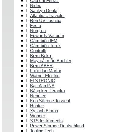
Cầu chì Ferraz
Nidec
Sankyo Denki
Atlantic Ultraviolet
Đèn UV Toshiba
Festo
Norgren
Edwards Vacuum
Cảm biến IFM
Cảm biến Turck
Controlli
Bơm Beka
Máy cắt mẫu Buehler
Bơm ABER
Lưỡi dao Martor
Warner Electric
FLSTRONIC
Bạc đạn INA
Băng keo Teraoka
Nenutec
Keo Silicone Tosseal
Huatec
Xy lanh Bimba
Wohner
STS Instruments
Power Storage Deutschland
Tooling Tech