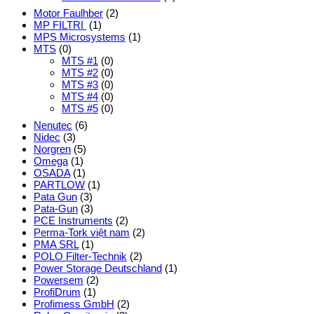
Motor Faulhber
(2)
MP FILTRI
(1)
MPS Microsystems
(1)
MTS
(0)
MTS #1
(0)
MTS #2
(0)
MTS #3
(0)
MTS #4
(0)
MTS #5
(0)
Nenutec
(6)
Nidec
(3)
Norgren
(5)
Omega
(1)
OSADA
(1)
PARTLOW
(1)
Pata Gun
(3)
Pata-Gun
(3)
PCE Instruments
(2)
Perma-Tork việt nam
(2)
PMA SRL
(1)
POLO Filter-Technik
(2)
Power Storage Deutschland
(1)
Powersem
(2)
ProfiDrum
(1)
Profimess GmbH
(2)