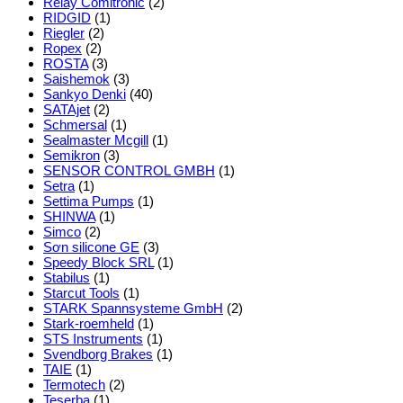
Relay Comitronic
(2)
RIDGID
(1)
Riegler
(2)
Ropex
(2)
ROSTA
(3)
Saishemok
(3)
Sankyo Denki
(40)
SATAjet
(2)
Schmersal
(1)
Sealmaster Mcgill
(1)
Semikron
(3)
SENSOR CONTROL GMBH
(1)
Setra
(1)
Settima Pumps
(1)
SHINWA
(1)
Simco
(2)
Sơn silicone GE
(3)
Speedy Block SRL
(1)
Stabilus
(1)
Starcut Tools
(1)
STARK Spannsysteme GmbH
(2)
Stark-roemheld
(1)
STS Instruments
(1)
Svendborg Brakes
(1)
TAIE
(1)
Termotech
(2)
Teserba
(1)