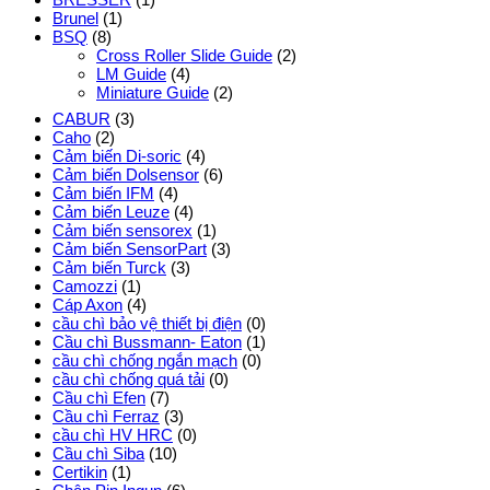
Brunel
(1)
BSQ
(8)
Cross Roller Slide Guide
(2)
LM Guide
(4)
Miniature Guide
(2)
CABUR
(3)
Caho
(2)
Cảm biến Di-soric
(4)
Cảm biến Dolsensor
(6)
Cảm biến IFM
(4)
Cảm biến Leuze
(4)
Cảm biến sensorex
(1)
Cảm biến SensorPart
(3)
Cảm biến Turck
(3)
Camozzi
(1)
Cáp Axon
(4)
cầu chì bảo vệ thiết bị điện
(0)
Cầu chì Bussmann- Eaton
(1)
cầu chì chống ngắn mạch
(0)
cầu chì chống quá tải
(0)
Cầu chì Efen
(7)
Cầu chì Ferraz
(3)
cầu chì HV HRC
(0)
Cầu chì Siba
(10)
Certikin
(1)