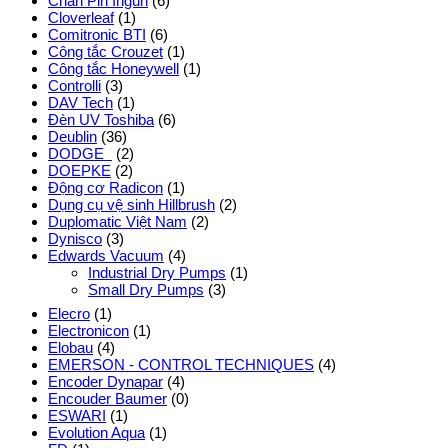
Chân Pin Ingun
(6)
Cloverleaf
(1)
Comitronic BTI
(6)
Công tắc Crouzet
(1)
Công tắc Honeywell
(1)
Controlli
(3)
DAV Tech
(1)
Đèn UV Toshiba
(6)
Deublin
(36)
DODGE
(2)
DOEPKE
(2)
Động cơ Radicon
(1)
Dụng cụ vệ sinh Hillbrush
(2)
Duplomatic Việt Nam
(2)
Dynisco
(3)
Edwards Vacuum
(4)
Industrial Dry Pumps
(1)
Small Dry Pumps
(3)
Elecro
(1)
Electronicon
(1)
Elobau
(4)
EMERSON - CONTROL TECHNIQUES
(4)
Encoder Dynapar
(4)
Encouder Baumer
(0)
ESWARI
(1)
Evolution Aqua
(1)