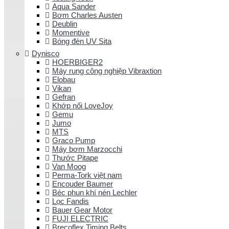
Aqua Sander
Bơm Charles Austen
Deublin
Momentive
Bóng đèn UV Sita
Dynisco
HOERBIGER2
Máy rung công nghiệp Vibraxtion
Elobau
Vikan
Gefran
Khớp nối LoveJoy
Gemu
Jumo
MTS
Graco Pump
Máy bơm Marzocchi
Thước Pitape
Van Moog
Perma-Tork việt nam
Encouder Baumer
Béc phun khí nén Lechler
Lọc Fandis
Bauer Gear Motor
FUJI ELECTRIC
Brecoflex Timing Belts