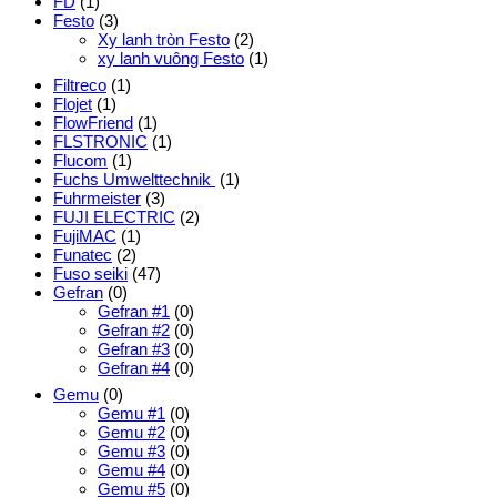
FD
(1)
Festo
(3)
Xy lanh tròn Festo
(2)
xy lanh vuông Festo
(1)
Filtreco
(1)
Flojet
(1)
FlowFriend
(1)
FLSTRONIC
(1)
Flucom
(1)
Fuchs Umwelttechnik
(1)
Fuhrmeister
(3)
FUJI ELECTRIC
(2)
FujiMAC
(1)
Funatec
(2)
Fuso seiki
(47)
Gefran
(0)
Gefran #1
(0)
Gefran #2
(0)
Gefran #3
(0)
Gefran #4
(0)
Gemu
(0)
Gemu #1
(0)
Gemu #2
(0)
Gemu #3
(0)
Gemu #4
(0)
Gemu #5
(0)