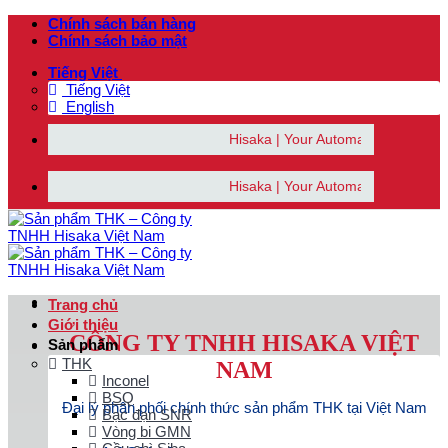
Bỏ
Chính sách bán hàng
qua
Chính sách bảo mật
nội
Tiếng Việt
dung
Tiếng Việt
English
Hisaka | Your Automation Solutions Provider
Hisaka | Your Automation Solutions Provider
Trang chủ
Giới thiệu
CÔNG TY TNHH HISAKA VIỆT
Sản phẩm
THK
NAM
Inconel
BSQ
Đại lý phân phối chính thức sản phẩm THK tại Việt Nam
Bạc đạn SNR
Vòng bi GMN