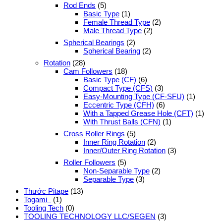
Rod Ends
(5)
Basic Type
(1)
Female Thread Type
(2)
Male Thread Type
(2)
Spherical Bearings
(2)
Spherical Bearing
(2)
Rotation
(28)
Cam Followers
(18)
Basic Type (CF)
(6)
Compact Type (CFS)
(3)
Easy-Mounting Type (CF-SFU)
(1)
Eccentric Type (CFH)
(6)
With a Tapped Grease Hole (CFT)
(1)
With Thrust Balls (CFN)
(1)
Cross Roller Rings
(5)
Inner Ring Rotation
(2)
Inner/Outer Ring Rotation
(3)
Roller Followers
(5)
Non-Separable Type
(2)
Separable Type
(3)
Thước Pitape
(13)
Togami
(1)
Tooling Tech
(0)
TOOLING TECHNOLOGY LLC/SEGEN
(3)