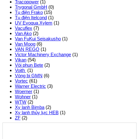
Tracopower
(1)
Trygonal GmbH
(0)
Tụ điện Frako
(15)
Tụ điện Itelcond
(1)
UV Evoqua Xylem
(1)
Vacuflex
(7)
Van Ako
(2)
Van FuKui Seisakusho
(1)
Van Moog
(6)
VAN REGO
(1)
Victor Machinery Exchange
(1)
Vikan
(54)
Vòi phun Bete
(2)
Voith
(1)
Vòng bi GMN
(6)
Vortec
(61)
Warner Electric
(3)
Woerner
(1)
Wohner
(1)
WTW
(2)
Xy lanh Bimba
(2)
Xy lanh thủy lực HEB
(1)
ZF
(2)