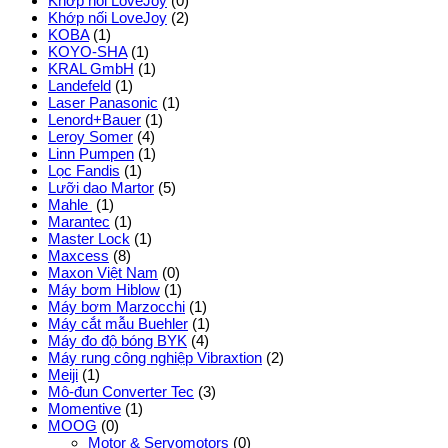
Khớp nối LoveJoy
(0)
Khớp nối LoveJoy
(2)
KOBA
(1)
KOYO-SHA
(1)
KRAL GmbH
(1)
Landefeld
(1)
Laser Panasonic
(1)
Lenord+Bauer
(1)
Leroy Somer
(4)
Linn Pumpen
(1)
Lọc Fandis
(1)
Lưỡi dao Martor
(5)
Mahle
(1)
Marantec
(1)
Master Lock
(1)
Maxcess
(8)
Maxon Việt Nam
(0)
Máy bơm Hiblow
(1)
Máy bơm Marzocchi
(1)
Máy cắt mẫu Buehler
(1)
Máy đo độ bóng BYK
(4)
Máy rung công nghiệp Vibraxtion
(2)
Meiji
(1)
Mô-đun Converter Tec
(3)
Momentive
(1)
MOOG
(0)
Motor & Servomotors
(0)