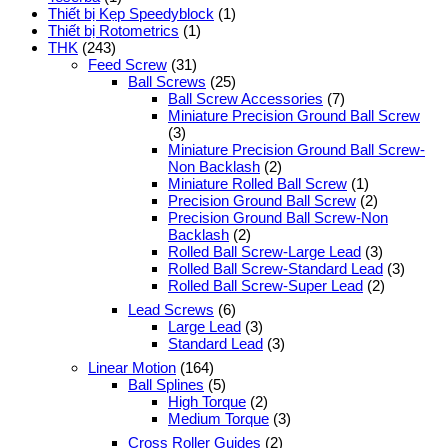
Thiết bị Kẹp Speedyblock
(1)
Thiết bị Rotometrics
(1)
THK
(243)
Feed Screw
(31)
Ball Screws
(25)
Ball Screw Accessories
(7)
Miniature Precision Ground Ball Screw
(3)
Miniature Precision Ground Ball Screw-
Non Backlash
(2)
Miniature Rolled Ball Screw
(1)
Precision Ground Ball Screw
(2)
Precision Ground Ball Screw-Non
Backlash
(2)
Rolled Ball Screw-Large Lead
(3)
Rolled Ball Screw-Standard Lead
(3)
Rolled Ball Screw-Super Lead
(2)
Lead Screws
(6)
Large Lead
(3)
Standard Lead
(3)
Linear Motion
(164)
Ball Splines
(5)
High Torque
(2)
Medium Torque
(3)
Cross Roller Guides
(2)