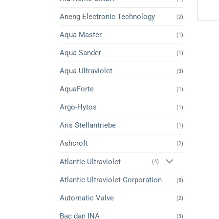
Aneng Electronic Technology
(2)
Aqua Master
(1)
Aqua Sander
(1)
Aqua Ultraviolet
(3)
AquaForte
(1)
Argo-Hytos
(1)
Aris Stellantriebe
(1)
Ashcroft
(2)
Atlantic Ultraviolet
(4)
Atlantic Ultraviolet Corporation
(8)
Automatic Valve
(2)
Bạc đạn INA
(3)