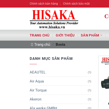
Bỏ
Chính sách bán hàng
Chính sách bảo mật
qua
nội
C
dung
TRANG CHỦ
GIỚI THIỆU
SẢN PHẨM
Trang chủ
/
Bosta
DANH MỤC SẢN PHẨM
AEAUTEL
(1)
Air Aqua
(1)
Air Torque
(1)
Akeron
(1)
Ala werke GMBH
(1)