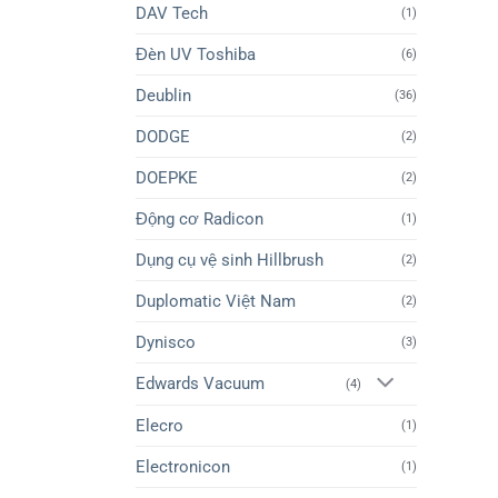
DAV Tech
(1)
Đèn UV Toshiba
(6)
Deublin
(36)
DODGE
(2)
DOEPKE
(2)
Động cơ Radicon
(1)
Dụng cụ vệ sinh Hillbrush
(2)
Duplomatic Việt Nam
(2)
Dynisco
(3)
Edwards Vacuum
(4)
Elecro
(1)
Electronicon
(1)