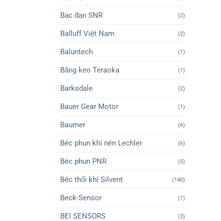
Bạc đạn SNR
(2)
Balluff Việt Nam
(2)
Baluntech
(1)
Băng keo Teraoka
(1)
Barksdale
(2)
Bauer Gear Motor
(1)
Baumer
(6)
Béc phun khí nén Lechler
(6)
Béc phun PNR
(5)
Béc thổi khí Silvent
(140)
Beck-Sensor
(1)
BEI SENSORS
(3)