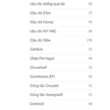
cầu chì chống quá tải
(0)
Cầu chì Efen
(7)
Cầu chì Ferraz
(3)
cầu chì HV HRC
(0)
Cầu chì Siba
(10)
Certikin
(1)
Chân Pin Ingun
(6)
Cloverleaf
(1)
Comitronic BTI
(6)
Công tắc Crouzet
(1)
Công tắc Honeywell
(1)
Controlli
(3)