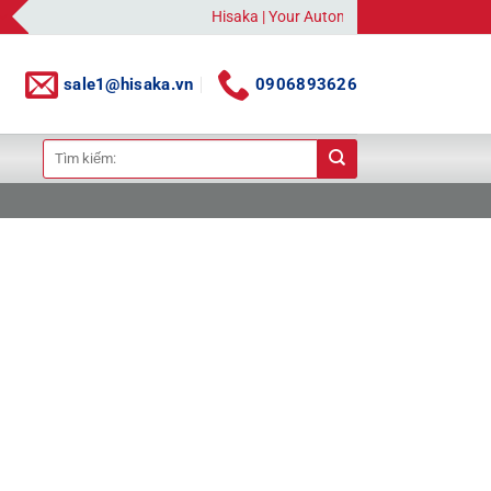
Hisaka | Your Automation Solutions Provider
sale1@hisaka.vn
0906893626
Tìm
kiếm: