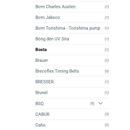
Bơm Charles Austen
(1)
Bơm Jabsco
(1)
Bơm Torishima - Torishima pump
(1)
Bóng đèn UV Sita
(1)
Bosta
(1)
Brauer
(1)
Brecoflex Timing Belts
(5)
BRESSER
(1)
Brunel
(1)
BSQ
(8)
CABUR
(3)
Caho
(2)