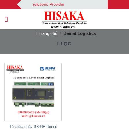
Bỏ
Your Automation Solutions Provider
qua
nội
dung
Trang chủ
/
Beinat Logistics
LỌC
Tủ chữa cháy BX44F Beinat