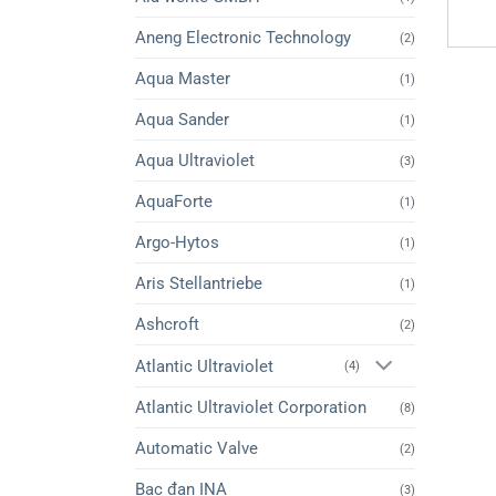
Aneng Electronic Technology
(2)
Aqua Master
(1)
Aqua Sander
(1)
Aqua Ultraviolet
(3)
AquaForte
(1)
Argo-Hytos
(1)
Aris Stellantriebe
(1)
Ashcroft
(2)
Atlantic Ultraviolet
(4)
Atlantic Ultraviolet Corporation
(8)
Automatic Valve
(2)
Bạc đạn INA
(3)