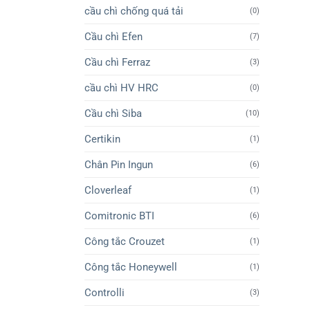
cầu chì chống quá tải
(0)
Cầu chì Efen
(7)
Cầu chì Ferraz
(3)
cầu chì HV HRC
(0)
Cầu chì Siba
(10)
Certikin
(1)
Chân Pin Ingun
(6)
Cloverleaf
(1)
Comitronic BTI
(6)
Công tắc Crouzet
(1)
Công tắc Honeywell
(1)
Controlli
(3)