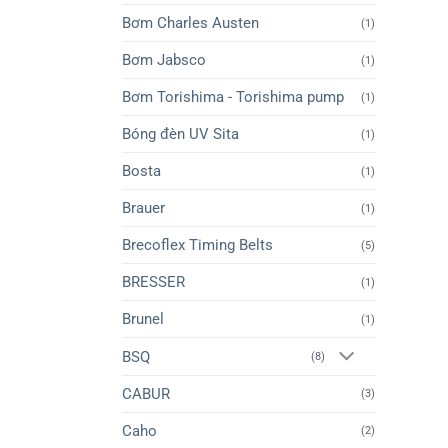
Bơm Charles Austen
(1)
Bơm Jabsco
(1)
Bơm Torishima - Torishima pump
(1)
Bóng đèn UV Sita
(1)
Bosta
(1)
Brauer
(1)
Brecoflex Timing Belts
(5)
BRESSER
(1)
Brunel
(1)
BSQ
(8)
CABUR
(3)
Caho
(2)