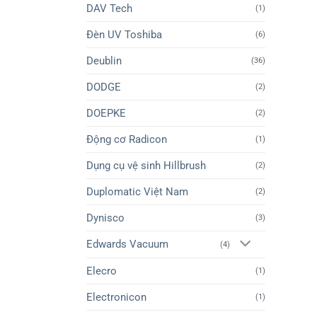
DAV Tech
(1)
Đèn UV Toshiba
(6)
Deublin
(36)
DODGE
(2)
DOEPKE
(2)
Động cơ Radicon
(1)
Dụng cụ vệ sinh Hillbrush
(2)
Duplomatic Việt Nam
(2)
Dynisco
(3)
Edwards Vacuum
(4)
Elecro
(1)
Electronicon
(1)