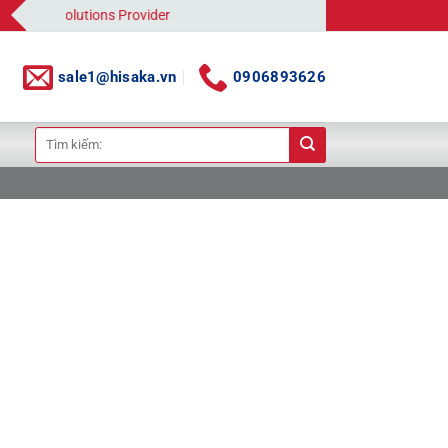
Solutions Provider
sale1@hisaka.vn
0906893626
Tìm
kiếm: