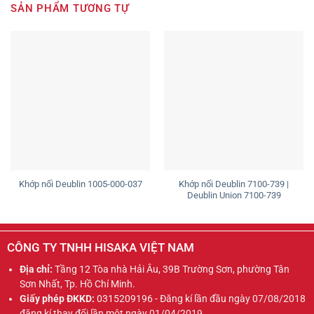
SẢN PHẨM TƯƠNG TỰ
Khớp nối Deublin 7100-739 |
Khớp nối Deublin 1005-000-037
Deublin Union 7100-739
CÔNG TY TNHH HISAKA VIỆT NAM
Địa chỉ:
Tầng 12 Tòa nhà Hải Âu, 39B Trường Sơn, phường Tân
Sơn Nhất, Tp. Hồ Chí Minh.
Giấy phép ĐKKD:
0315209196 - Đăng kí lần đầu ngày 07/08/2018
đăng kí thay đổi lần một ngày 01/04/2019