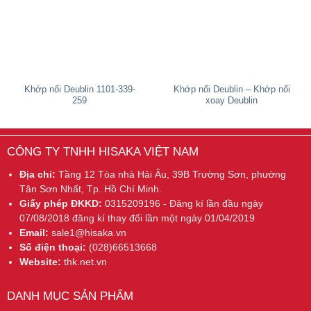
Khớp nối Deublin 1101-339-
Khớp nối Deublin – Khớp nối
259
xoay Deublin
CÔNG TY TNHH HISAKA VIỆT NAM
Địa chỉ:
Tầng 12 Tòa nhà Hải Âu, 39B Trường Sơn, phường
Tân Sơn Nhất, Tp. Hồ Chí Minh.
Giấy phép ĐKKD:
0315209196 - Đăng kí lần đầu ngày
07/08/2018 đăng kí thay đổi lần một ngày 01/04/2019
Email:
sale1@hisaka.vn
Số điện thoại:
(028)66513668
Website:
thk.net.vn
DANH MỤC SẢN PHẨM