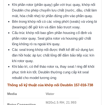
Khi phần rotor (phần quay) gắn với trục quay, khớp nối
Deublin cho phép chuyển lưu chất (nước, dầu, chất làm
mát, hóa chất nhẹ) từ phần đứng yên vào phần quay.
Bên trong khớp nối có các vòng phớt (seals) và vòng bi
(bearings) để giữ kín và đảm bảo trượt xoay.
Cấu trúc khớp nối bao gồm phần housing cố định và
phần rotor quay. Seal giữa rotor và housing giữ chất
lỏng không rò ra ngoài khi quay.
Các seal trong khớp nối được thiết kế để sử dụng lực
đàn hồi hoặc áp lực chất lỏng để đảm bảo tiếp xúc kín
khi rotor quay.
Khi bảo trì, có thể tháo rotor ra, thay seal / ring để khôi
phục tính kín tốt. Deublin thường cung cấp kit seal
rebuild cho model tương ứng
Thông số kỹ thuật của khớp nổi Deublin 157-016-738
Media
Water
M20x1.5 RH, 21.993
Rotor Connection