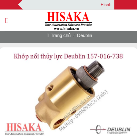
Bỏ
Hisaka | Your Automat
qua
nội
dung
Trang chủ
/
Deublin