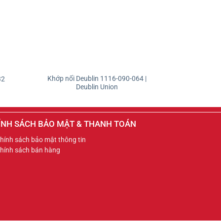
Khớp nối Deublin 1116-090-064 |
32
Khớp nối thủy 
Deublin Union
ÍNH SÁCH BẢO MẬT & THANH TOÁN
hính sách bảo mật thông tin
hính sách bán hàng