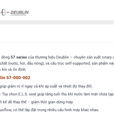
c dòng
57 series
của thương hiệu Deublin – chuyên sản xuất rotary u
 chất (nước, hơi, dầu nóng), và cấu trúc self‑supported, sản phẩm n
 kín và ổn định.
blin 57-000-002
giúp giảm rò rỉ ngay cả khi áp suất và nhiệt độ thay đổi.
: Tùy chọn E.L.S. seal giúp tăng tuổi thọ khi nước làm mát chứa tạp
iết kế dễ thay thế – giảm thời gian dừng máy.
uoflow, có thể lắp đặt trong nhiều cấu hình máy khác nhau.