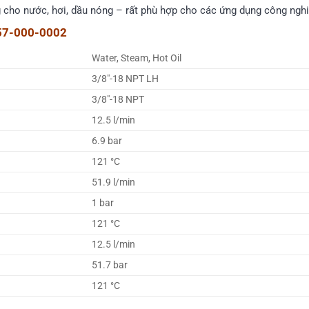
g cho nước, hơi, dầu nóng – rất phù hợp cho các ứng dụng công ngh
 57-000-0002
Water, Steam, Hot Oil
3/8″-18 NPT LH
3/8″-18 NPT
12.5 l/min
6.9 bar
121 °C
51.9 l/min
1 bar
121 °C
12.5 l/min
51.7 bar
121 °C