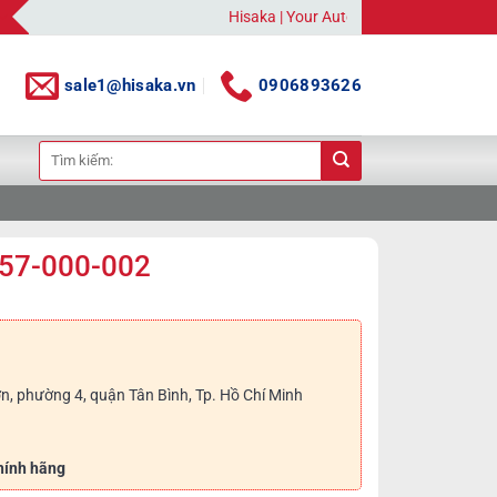
Hisaka | Your Automation Solutions Provider
sale1@hisaka.vn
0906893626
Tìm
kiếm:
n 57-000-002
n, phường 4, quận Tân Bình, Tp. Hồ Chí Minh
hính hãng