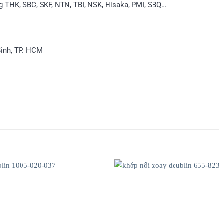
g THK, SBC, SKF, NTN, TBI, NSK, Hisaka, PMI, SBQ…
Bình, TP. HCM