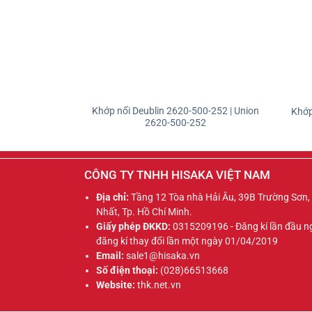
Khớp nối Deublin 2620-500-252 | Union
Khớp
2620-500-252
CÔNG TY TNHH HISAKA VIỆT NAM
Địa chỉ:
Tầng 12 Tòa nhà Hải Âu, 39B Trường Sơn
Nhất, Tp. Hồ Chí Minh.
Giấy phép ĐKKD:
0315209196 - Đăng kí lần đầu 
đăng kí thay đổi lần một ngày 01/04/2019
Email:
sale1@hisaka.vn
Số điện thoại:
(028)66513668
Website:
thk.net.vn