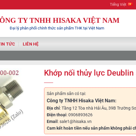
Tiếng Việt
ÔNG TY TNHH HISAKA VIỆT NAM
Đại lý phân phối chính thức sản phẩm THK tại Việt Nam
TIN TỨC
LIÊN HỆ
Khớp nối thủy lực Deubli
Sản phẩm sẵn có tại:
Công ty TNHH Hisaka Việt Nam:
Địa chỉ
: Tầng 12 Tòa nhà Hải Âu, 39B Trường Sơ
Điện thoại
: 0906893626
Email
: sale1@hisaka.vn
Cam kết hoàn tiền nếu sản phẩm không phải c