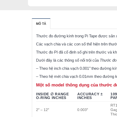
MÔ TẢ
Thước đo đường kính trong Pi Tape được sản xu
Các vạch chia và các con số thể hiện trên th
Thước đo PI đã cố định số ghi trên thước và kh
Dưới đây là các thông số nổi trội của
Thước đo 
–
Theo hệ inch chia vạch 0.001’’ theo đường kín
–
Theo hệ mét chia vạch 0.01mm theo đường kí
Một số model thông dụng của thước đo
INSIDE ∅ RANGE
ACCURACY ±
10
O-RING INCHES
INCHES
PA
RT
2″ – 12″
0.003″
Gag
Thi