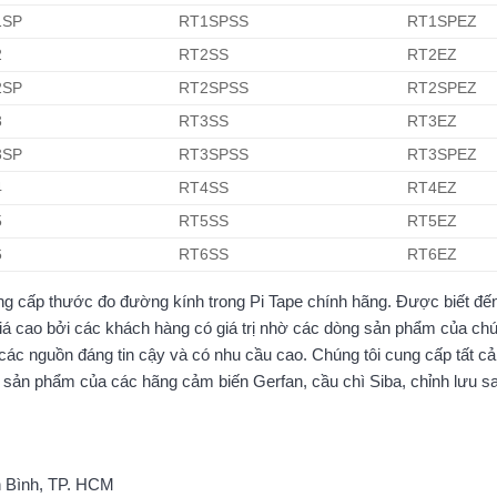
1SP
RT1SPSS
RT1SPEZ
2
RT2SS
RT2EZ
2SP
RT2SPSS
RT2SPEZ
3
RT3SS
RT3EZ
3SP
RT3SPSS
RT3SPEZ
4
RT4SS
RT4EZ
5
RT5SS
RT5EZ
6
RT6SS
RT6EZ
ng cấp thước đo đường kính trong Pi Tape chính hãng. Được biết đến 
giá cao bởi các khách hàng có giá trị nhờ các dòng sản phẩm của ch
c nguồn đáng tin cậy và có nhu cầu cao. Chúng tôi cung cấp tất cả 
ấp sản phẩm của các hãng cảm biến Gerfan, cầu chì Siba, chỉnh lưu 
n Bình, TP. HCM