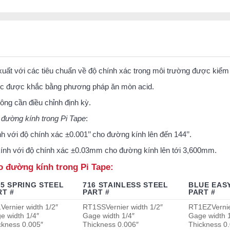
ất với các tiêu chuẩn về độ chính xác trong môi trường được kiểm s
ước được khắc bằng phương pháp ăn mòn acid.
ông cần điều chỉnh định kỳ.
đường kính trong Pi Tape
:
h với độ chính xác ±0.001’’ cho đường kính lên đến 144’’.
nh với độ chính xác ±0.03mm cho đường kính lên tới 3,600mm.
 đường kính trong Pi Tape:
95 SPRING STEEL
716 STAINLESS STEEL
BLUE EAS
RT #
PART #
PART #
1
Vernier width 1/2″
RT1SS
Vernier width 1/2″
RT1EZ
Verni
e width 1/4″
Gage width 1/4″
Gage width 1
ckness 0.005″
Thickness 0.006″
Thickness 0