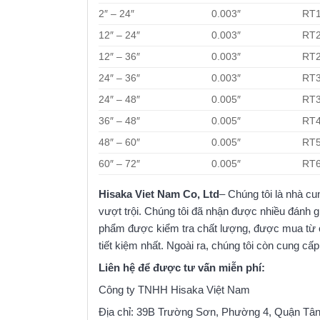
2″ – 24″
0.003″
RT
12″ – 24″
0.003″
RT
12″ – 36″
0.003″
RT
24″ – 36″
0.003″
RT
24″ – 48″
0.005″
RT
36″ – 48″
0.005″
RT
48″ – 60″
0.005″
RT
60″ – 72″
0.005″
RT
Hisaka Viet Nam Co, Ltd
– Chúng tôi là nhà cu
vượt trội. Chúng tôi đã nhận được nhiều đánh 
phẩm được kiểm tra chất lượng, được mua từ cá
tiết kiệm nhất. Ngoài ra, chúng tôi còn cung c
Liên hệ để được tư vấn miễn phí:
Công ty TNHH Hisaka Việt Nam
Địa chỉ: 39B Trường Sơn, Phường 4, Quận Tâ