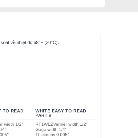
oát về nhiệt độ 68°F (20°C).
Y TO READ
WHITE EASY TO READ
PART #
er width 1/2″
RT1WEZ
Vernier width 1/2″
/4″
Gage width 1/4″
.005″
Thickness 0.005″