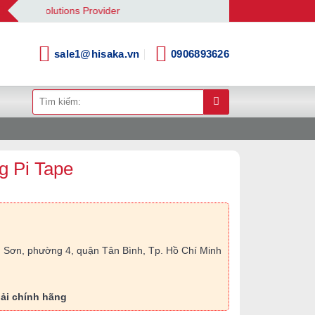
tion Solutions Provider
sale1@hisaka.vn
0906893626
Tìm
kiếm:
g Pi Tape
 Sơn, phường 4, quận Tân Bình, Tp. Hồ Chí Minh
ải chính hãng