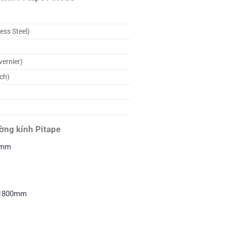
ess Steel)
vernier)
ch)
ờng kính Pitape
0mm
0-1800mm