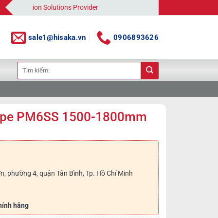
omation Solutions Provider
sale1@hisaka.vn
0906893626
Tìm
kiếm:
tape PM6SS 1500-1800mm
n, phường 4, quận Tân Bình, Tp. Hồ Chí Minh
hính hãng