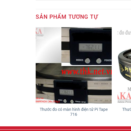
SẢN PHẨM TƯƠNG TỰ
Pitape PM02SS
Thước đo có màn hình điện tử Pi Tape
Thướ
m
716