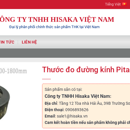
Hisaka | Your Aut
Tiếng Việt
ÔNG TY TNHH HISAKA VIỆT NAM
Đại lý phân phối chính thức sản phẩm THK tại Việt Nam
TIN TỨC
LIÊN HỆ
Thước đo đường kính Pi
Sản phẩm sẵn có tại:
Công ty TNHH Hisaka Việt Nam:
Địa chỉ
: Tầng 12 Tòa nhà Hải Âu, 39B Trường Sơ
Điện thoại
: 0906893626
Email
: sale1@hisaka.vn
Cam kết hoàn tiền nếu sản phẩm không phải c