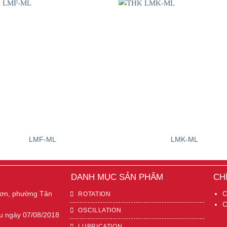
LMF-ML
LMK-ML
DANH MỤC SẢN PHẨM
CH
Sơn, phường Tân
C
ROTATION
C
OSCILLATION
u ngày 07/08/2018
LUBRICATION