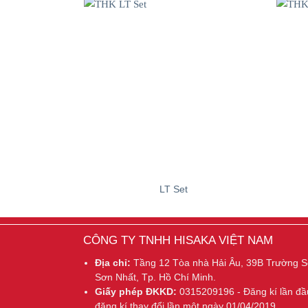
LT Set
CÔNG TY TNHH HISAKA VIỆT NAM
Địa chỉ:
Tầng 12 Tòa nhà Hải Âu, 39B Trường 
Sơn Nhất, Tp. Hồ Chí Minh.
Giấy phép ĐKKD:
0315209196 - Đăng kí lần đầ
đăng kí thay đổi lần một ngày 01/04/2019