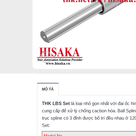
MÔ TẢ
THK LBS Set
là loại nhỏ gọn nhất với đai ốc 
cung cấp để xử lý chống cacbon hóa. Ball Spl
trục spline có 3 đỉnh được bố trí đều nhau ở 1
Set:
Model No.