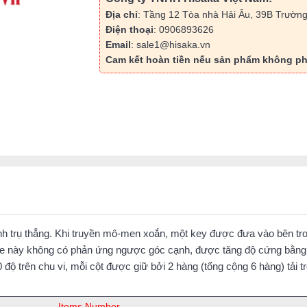
Địa chỉ
: Tầng 12 Tòa nhà Hải Âu, 39B Trường
Điện thoại
: 0906893626
Email
: sale1@hisaka.vn
Cam kết hoàn tiền nếu sản phẩm không ph
hình trụ thẳng. Khi truyền mô-men xoắn, một key được đưa vào bên tr
ine này không có phản ứng ngược góc cạnh, được tăng độ cứng bằng c
20 độ trên chu vi, mỗi cột được giữ bởi 2 hàng (tổng cộng 6 hàng) tả
Items Number