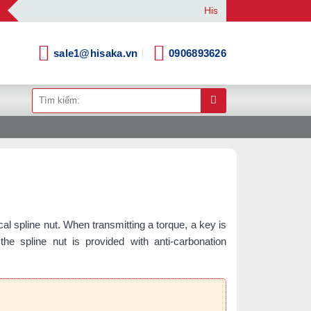
Hisaka | Your Automation So
sale1@hisaka.vn
0906893626
Tìm
kiếm:
al spline nut. When transmitting a torque, a key is
the spline nut is provided with anti-carbonation