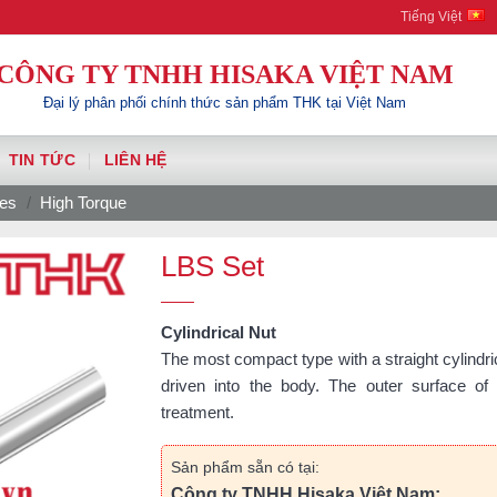
Tiếng Việt
CÔNG TY TNHH HISAKA VIỆT NAM
Đại lý phân phối chính thức sản phẩm THK tại Việt Nam
TIN TỨC
LIÊN HỆ
nes
/
High Torque
LBS Set
Cylindrical Nut
The most compact type with a straight cylindric
driven into the body. The outer surface of 
treatment.
Sản phẩm sẵn có tại:
Công ty TNHH Hisaka Việt Nam: