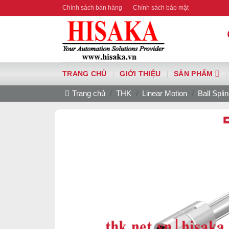
Bỏ
Chính sách bán hàng
Chính sách bảo mật
qua
nội
dung
TRANG CHỦ
GIỚI THIỆU
SẢN PHẨM
Trang chủ
/
THK
/
Linear Motion
/
Ball Spli