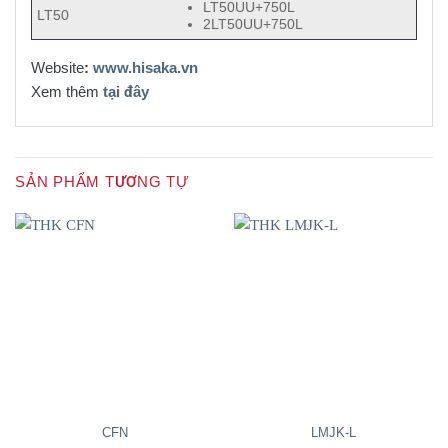
LT50UU+750L
LT50
2LT50UU+750L
Website
:
www.hisaka.vn
Xem thêm
tại đây
SẢN PHẨM TƯƠNG TỰ
CFN
LMJK-L