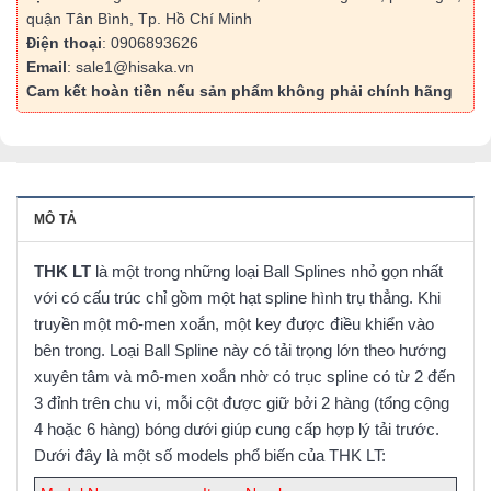
quận Tân Bình, Tp. Hồ Chí Minh
Điện thoại
: 0906893626
Email
: sale1@hisaka.vn
Cam kết hoàn tiền nếu sản phẩm không phải chính hãng
MÔ TẢ
THK LT
là một trong những loại Ball Splines nhỏ gọn nhất
với có cấu trúc chỉ gồm một hạt spline hình trụ thẳng. Khi
truyền một mô-men xoắn, một key được điều khiển vào
bên trong. Loại Ball Spline này có tải trọng lớn theo hướng
xuyên tâm và mô-men xoắn nhờ có trục spline có từ 2 đến
3 đỉnh trên chu vi, mỗi cột được giữ bởi 2 hàng (tổng cộng
4 hoặc 6 hàng) bóng dưới giúp cung cấp hợp lý tải trước.
Dưới đây là một số models phổ biến của THK LT: