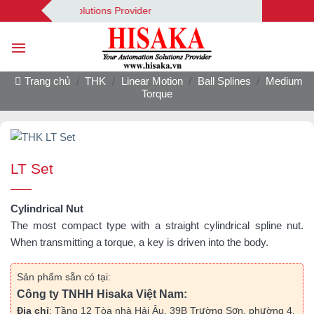
Bỏ
ur Automation Solutions Provider
qua
nội
dung
Trang chủ
/
THK
/
Linear Motion
/
Ball Splines
/
Medium
Torque
LT Set
Cylindrical Nut
The most compact type with a straight cylindrical spline nut.
When transmitting a torque, a key is driven into the body.
Sản phẩm sẵn có tại:
Công ty TNHH Hisaka Việt Nam:
Địa chỉ
: Tầng 12 Tòa nhà Hải Âu, 39B Trường Sơn, phường 4,