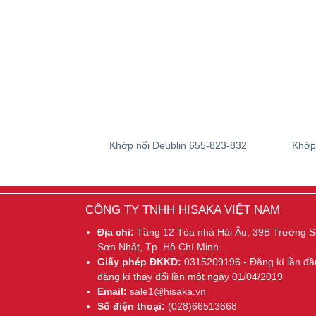
Khớp nối Deublin 655-823-832
Khớp
CÔNG TY TNHH HISAKA VIỆT NAM
Địa chỉ:
Tầng 12 Tòa nhà Hải Âu, 39B Trường 
Sơn Nhất, Tp. Hồ Chí Minh.
Giấy phép ĐKKD:
0315209196 - Đăng kí lần đầ
đăng kí thay đổi lần một ngày 01/04/2019
Email:
sale1@hisaka.vn
Số điện thoại:
(028)66513668