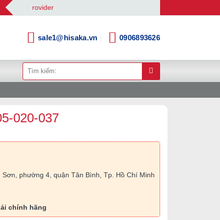
ns Provider
sale1@hisaka.vn
0906893626
Tìm
kiếm:
05-020-037
 Sơn, phường 4, quận Tân Bình, Tp. Hồ Chí Minh
ải chính hãng