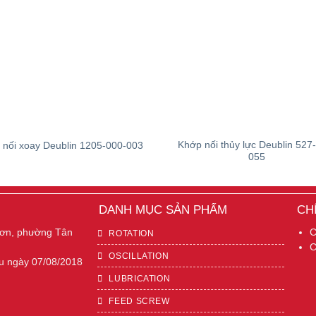
Khớp nối thủy lực Deublin 527
 nối xoay Deublin 1205-000-003
055
DANH MỤC SẢN PHẨM
CH
Sơn, phường Tân
C
ROTATION
C
OSCILLATION
u ngày 07/08/2018
LUBRICATION
FEED SCREW