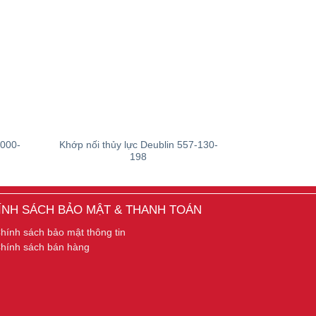
-000-
Khớp nối thủy lực Deublin 557-130-
Khớp nối 
198
ÍNH SÁCH BẢO MẬT & THANH TOÁN
hính sách bảo mật thông tin
hính sách bán hàng