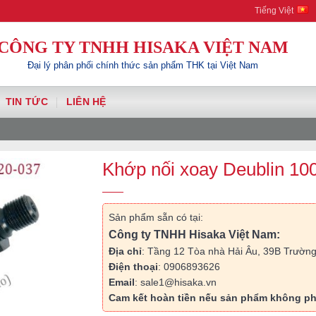
Hisaka | Your Automation Solutio
Tiếng Việt
CÔNG TY TNHH HISAKA VIỆT NAM
Đại lý phân phối chính thức sản phẩm THK tại Việt Nam
TIN TỨC
LIÊN HỆ
Khớp nối xoay Deublin 10
Sản phẩm sẵn có tại:
Công ty TNHH Hisaka Việt Nam:
Địa chỉ
: Tầng 12 Tòa nhà Hải Âu, 39B Trường
Điện thoại
: 0906893626
Email
: sale1@hisaka.vn
Cam kết hoàn tiền nếu sản phẩm không ph