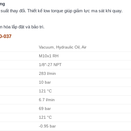
ằng
suất thay đổi. Thiết kế low torque giúp giảm lực ma sát khi quay.
n hóa lắp đặt và bảo trì.
0-037
Vacuum, Hydraulic Oil, Air
M10x1 RH
1/8″-27 NPT
283 l/min
10 bar
121 °C
6.7 l/min
69 bar
121 °C
-0.95 bar