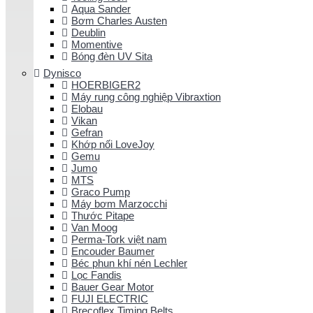
Aqua Sander
Bơm Charles Austen
Deublin
Momentive
Bóng đèn UV Sita
Dynisco
HOERBIGER2
Máy rung công nghiệp Vibraxtion
Elobau
Vikan
Gefran
Khớp nối LoveJoy
Gemu
Jumo
MTS
Graco Pump
Máy bơm Marzocchi
Thước Pitape
Van Moog
Perma-Tork việt nam
Encouder Baumer
Béc phun khí nén Lechler
Lọc Fandis
Bauer Gear Motor
FUJI ELECTRIC
Brecoflex Timing Belts