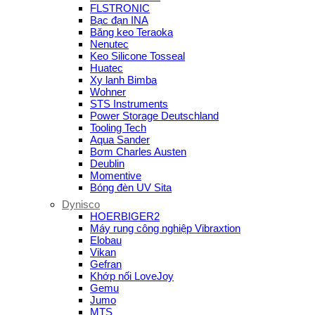
FLSTRONIC
Bạc đạn INA
Băng keo Teraoka
Nenutec
Keo Silicone Tosseal
Huatec
Xy lanh Bimba
Wohner
STS Instruments
Power Storage Deutschland
Tooling Tech
Aqua Sander
Bơm Charles Austen
Deublin
Momentive
Bóng đèn UV Sita
Dynisco
HOERBIGER2
Máy rung công nghiệp Vibraxtion
Elobau
Vikan
Gefran
Khớp nối LoveJoy
Gemu
Jumo
MTS