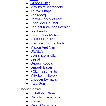
Graco Pump
Máy bơm Marzocchi
Thước Pitape
Van Moog
Perma-Tork việt nam
Encouder Baumer
Béc phun khí nén Lechler
Lọc Fandis
Bauer Gear Motor
FUJI ELECTRIC
Brecoflex Timing Belts
Maxon Việt Nam
OSADA
Sơn silicone GE
Beinat
Georgii Kobold
Lenord+Bauer
PCE Instruments
Máy bơm Hiblow
Encoder Dynapar
Pata Gun
Beck-Sensor
Balluff Việt Nam
Cảm biến sensorex
Brauer
Relay Comitronic