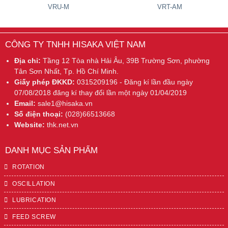
VRU-M
VRT-AM
CÔNG TY TNHH HISAKA VIỆT NAM
Địa chỉ:
Tầng 12 Tòa nhà Hải Âu, 39B Trường Sơn, phường
Tân Sơn Nhất, Tp. Hồ Chí Minh.
Giấy phép ĐKKD:
0315209196 - Đăng kí lần đầu ngày
07/08/2018 đăng kí thay đổi lần một ngày 01/04/2019
Email:
sale1@hisaka.vn
Số điện thoại:
(028)66513668
Website:
thk.net.vn
DANH MỤC SẢN PHẨM
ROTATION
OSCILLATION
LUBRICATION
FEED SCREW