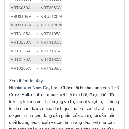
VRT3080A
VRT3080A
VRU3105M
VRU3105M
VRU3130M
VRU3130M
VRT3105A
VRT3105A
VRT3130A
VRT3130A
VRT3155A
VRT3155A
VRT3180A
VRT3180A
VRT3205A
VRT3205A
Xem thêm
tại đây
Hisaka Viet Nam Co, Ltd
– Chúng tôi là nhà cung cấp THK
Cross Roller Tables model VRT-A tốt nhất, được biết đến
trên thị trường về chất lượng và hiệu suất vượt trội. Chúng
tôi đã nhận được nhiều đánh giá cao bởi các khách hàng
có giá trị nhờ các dòng sản phẩm của chúng tôi đảm bảo
chất lượng tiêu chuẩn và các tính năng đặc biệt như cấu