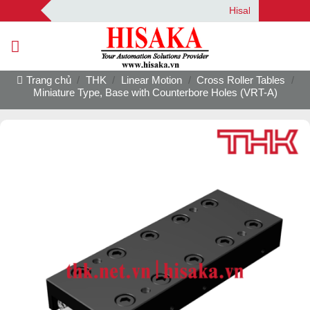
Bỏ
Hisaka | Your Automa
qua
nội
dung
Trang chủ
/
THK
/
Linear Motion
/
Cross Roller Tables
/
Miniature Type, Base with Counterbore Holes (VRT-A)