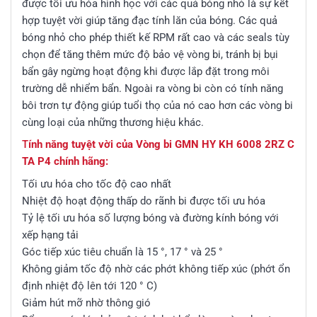
được tối ưu hóa hình học với các quả bóng nhỏ là sự kết
hợp tuyệt vời giúp tăng đạc tính lăn của bóng. Các quả
bóng nhỏ cho phép thiết kế RPM rất cao và các seals tùy
chọn để tăng thêm mức độ bảo vệ vòng bi, tránh bị bụi
bẩn gây ngừng hoạt động khi được lắp đặt trong môi
trường dễ nhiểm bẩn. Ngoài ra vòng bi còn có tính năng
bôi trơn tự động giúp tuổi thọ của nó cao hơn các vòng bi
cùng loại của những thương hiệu khác.
T
ính năng tuyệt vời của Vòng bi GMN HY KH 6008 2RZ C
TA P4 chính hãng:
Tối ưu hóa cho tốc độ cao nhất
Nhiệt độ hoạt động thấp do rãnh bi được tối ưu hóa
Tỷ lệ tối ưu hóa số lượng bóng và đường kính bóng với
xếp hạng tải
Góc tiếp xúc tiêu chuẩn là 15 °, 17 ° và 25 °
Không giảm tốc độ nhờ các phớt không tiếp xúc (phớt ổn
định nhiệt độ lên tới 120 ° C)
Giảm hút mỡ nhờ thông gió