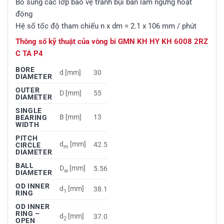
Bổ sung các lớp bảo vệ tránh bụi bẩn làm ngừng hoạt
động
Hệ số tốc độ tham chiếu n x dm = 2.1 x 106 mm / phút
Thông số kỹ thuật của vòng bi GMN KH HY KH 6008 2RZ
C TA P4
BORE
d [mm]
30
DIAMETER
OUTER
D [mm]
55
DIAMETER
SINGLE
B [mm]
13
BEARING
WIDTH
PITCH
d
[mm]
42.5
CIRCLE
m
DIAMETER
BALL
D
[mm]
5.56
w
DIAMETER
OD INNER
d
[mm]
38.1
1
RING
OD INNER
RING –
d
[mm]
37.0
2
OPEN