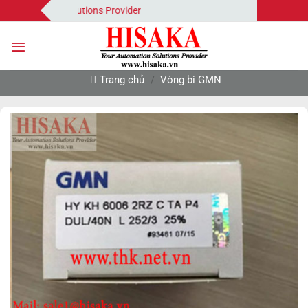
Bỏ
tomation Solutions Provider
qua
nội
dung
Trang chủ
/
Vòng bi GMN