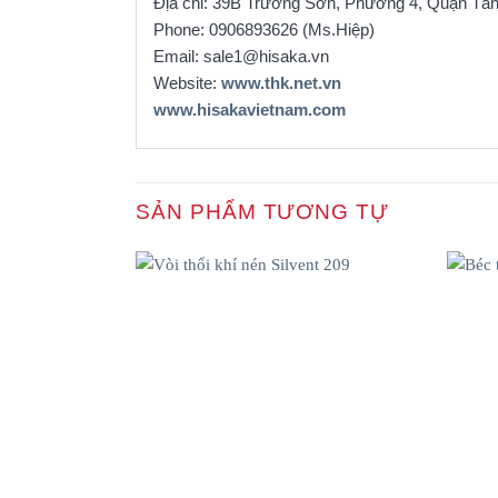
Địa chỉ: 39B Trường Sơn, Phường 4, Quận Tâ
Phone: 0906893626 (Ms.Hiệp)
Email: sale1@hisaka.vn
Website:
www.thk.net.vn
www.hisakavietnam.com
SẢN PHẨM TƯƠNG TỰ