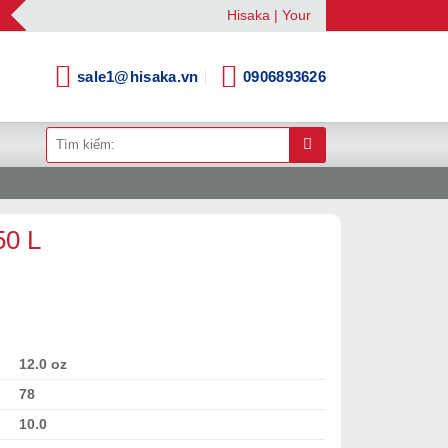
Hisaka | Your Automation Solutions Prov
sale1@hisaka.vn
0906893626
Tìm
kiếm:
50 L
12.0 oz
78
10.0