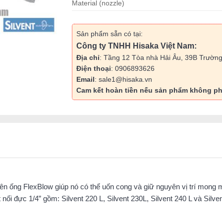
Material (nozzle)
Sản phẩm sẵn có tại:
Công ty TNHH Hisaka Việt Nam:
Địa chỉ
: Tầng 12 Tòa nhà Hải Âu, 39B Trường
Điện thoại
: 0906893626
Email
: sale1@hisaka.vn
Cam kết hoàn tiền nếu sản phẩm không ph
 trên ống FlexBlow giúp nó có thể uốn cong và giữ nguyên vị trí mon
t nối đực 1/4” gồm: Silvent 220 L, Silvent 230L, Silvent 240 L và Silv