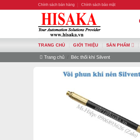
Bỏ
Chính sách bán hàng
Chính sách bảo mật
qua
nội
dung
TRANG CHỦ
GIỚI THIỆU
SẢN PHẨM
Trang chủ
/
Béc thổi khí Silvent