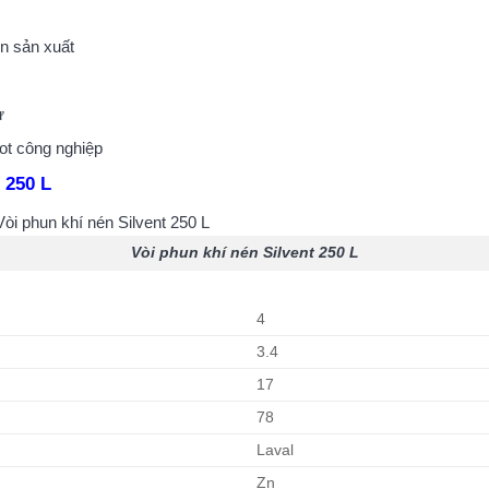
ền sản xuất
ử
ot công nghiệp
 250 L
Vòi phun khí nén Silvent 250 L
4
3.4
17
78
Laval
Zn