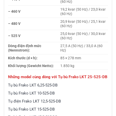
(60 Hz)
19,2 kvar (50 Hz) / 23,0 kvar
– 460 V
(60 Hz)
20,9 kvar (50 Hz) / 25,1 kvar
– 480 V
(60 Hz)
25,0 kvar (50 Hz) / 30,0 kvar
– 525 V
(60 Hz)
Dòng điện định mức
27,5 A (50 Hz) / 33,0 A (60
(Nennstrom):
Hz)
Kích thước (d × h):
85 × 278 mm
Khối lượng (Gewicht Netto):
1.850 kg
Những model cùng dòng với Tụ bù Frako LKT 25-525-DB
Tụ bù Frako LKT 6,25-525-DB
Tụ bù Frako LKT 10-525-DB
Tụ điện Frako LKT 12,5-525-DB
Tụ bù Frako LKT 15-525-DB