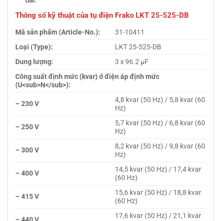
dài.
Thông số kỹ thuật của tụ điện Frako LKT 25-525-DB
Mã sản phẩm (Article-No.):
31-10411
Loại (Type):
LKT 25-525-DB
Dung lượng:
3 x 96.2 µF
Công suất định mức (kvar) ở điện áp định mức
(U<sub>N</sub>):
4,8 kvar (50 Hz) / 5,8 kvar (60
– 230 V
Hz)
5,7 kvar (50 Hz) / 6,8 kvar (60
– 250 V
Hz)
8,2 kvar (50 Hz) / 9,8 kvar (60
– 300 V
Hz)
14,5 kvar (50 Hz) / 17,4 kvar
– 400 V
(60 Hz)
15,6 kvar (50 Hz) / 18,8 kvar
– 415 V
(60 Hz)
17,6 kvar (50 Hz) / 21,1 kvar
– 440 V