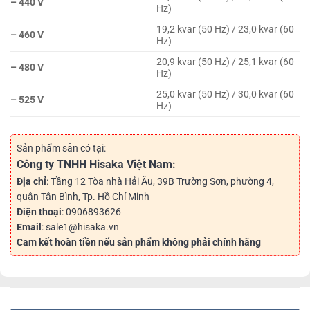
– 440 V
Hz)
19,2 kvar (50 Hz) / 23,0 kvar (60
– 460 V
Hz)
20,9 kvar (50 Hz) / 25,1 kvar (60
– 480 V
Hz)
25,0 kvar (50 Hz) / 30,0 kvar (60
– 525 V
Hz)
Sản phẩm sẵn có tại:
Công ty TNHH Hisaka Việt Nam:
Địa chỉ
: Tầng 12 Tòa nhà Hải Âu, 39B Trường Sơn, phường 4,
quận Tân Bình, Tp. Hồ Chí Minh
Điện thoại
: 0906893626
Email
: sale1@hisaka.vn
Cam kết hoàn tiền nếu sản phẩm không phải chính hãng