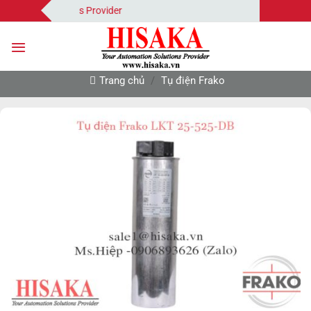
Bỏ
mation Solutions Provider
qua
nội
dung
Trang chủ
/
Tụ điện Frako