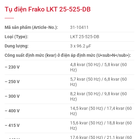
Tụ điện Frako LKT 25-525-DB
Mã sản phẩm (Article-No.):
31-10411
Loại (Type):
LKT 25-525-DB
Dung lượng:
3 x 96.2 µF
Công suất định mức (kvar) ở điện áp định mức (U<sub>N</sub>):
4,8 kvar (50 Hz) / 5,8 kvar (60
– 230 V
Hz)
5,7 kvar (50 Hz) / 6,8 kvar (60
– 250 V
Hz)
8,2 kvar (50 Hz) / 9,8 kvar (60
– 300 V
Hz)
14,5 kvar (50 Hz) / 17,4 kvar (60
– 400 V
Hz)
15,6 kvar (50 Hz) / 18,8 kvar (60
– 415 V
Hz)
17,6 kvar (50 Hz) / 21,1 kvar (60