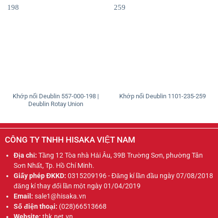
Khớp nối Deublin 557-000-198 |
Khớp nối Deublin 1101-235-259
Deublin Rotay Union
CÔNG TY TNHH HISAKA VIỆT NAM
Địa chỉ:
Tầng 12 Tòa nhà Hải Âu, 39B Trường Sơn, phường Tân
Sơn Nhất, Tp. Hồ Chí Minh.
Giấy phép ĐKKD:
0315209196 - Đăng kí lần đầu ngày 07/08/2018
đăng kí thay đổi lần một ngày 01/04/2019
Email:
sale1@hisaka.vn
Số điện thoại:
(028)66513668
Website:
thk.net.vn