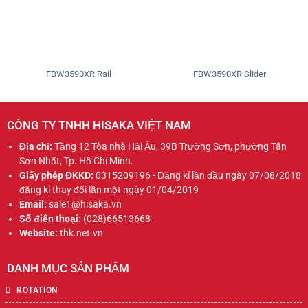
FBW3590XR Rail
FBW3590XR Slider
CÔNG TY TNHH HISAKA VIỆT NAM
Địa chỉ:
Tầng 12 Tòa nhà Hải Âu, 39B Trường Sơn, phường Tân
Sơn Nhất, Tp. Hồ Chí Minh.
Giấy phép ĐKKD:
0315209196 - Đăng kí lần đầu ngày 07/08/2018
đăng kí thay đổi lần một ngày 01/04/2019
Email:
sale1@hisaka.vn
Số điện thoại:
(028)66513668
Website:
thk.net.vn
DANH MỤC SẢN PHẨM
ROTATION