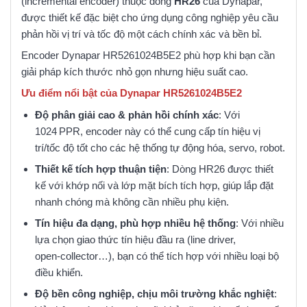
(incremental encoder) thuộc dòng
HR26
của Dynapar,
được thiết kế đặc biệt cho ứng dụng công nghiệp yêu cầu
phản hồi vị trí và tốc độ một cách chính xác và bền bỉ.
Encoder Dynapar HR5261024B5E2 phù hợp khi bạn cần
giải pháp kích thước nhỏ gọn nhưng hiệu suất cao.
Ưu điểm nổi bật của Dynapar HR5261024B5E2
Độ phân giải cao & phản hồi chính xác
: Với
1024 PPR, encoder này có thể cung cấp tín hiệu vị
trí/tốc độ tốt cho các hệ thống tự động hóa, servo, robot.
Thiết kế tích hợp thuận tiện
: Dòng HR26 được thiết
kế với khớp nối và lớp mặt bích tích hợp, giúp lắp đặt
nhanh chóng mà không cần nhiều phụ kiện.
Tín hiệu đa dạng, phù hợp nhiều hệ thống
: Với nhiều
lựa chọn giao thức tín hiệu đầu ra (line driver,
open‑collector…), bạn có thể tích hợp với nhiều loại bộ
điều khiển.
Độ bền công nghiệp, chịu môi trường khắc nghiệt
: