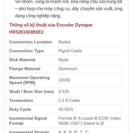
Vỏ nhôm, vòng bi mạnh mẽ, khả năng chịu sốc/rung tốt
– phù hợp cho máy công cụ, dây chuyền sản xuất, ứng
dụng công nghiệp nặng.
Thông số kỹ thuật của Encoder Dynapar
HR5261024B5E2
Connection Location
Radial
Connection Type
Pigtail Cable
Disk Material
Mylar
Flange Material
Aluminum
Maximum Operating
10000
Speed (RPM)
Shaft / Bore Size (mm)
9.525
Termination
1.5 ft Cable
Duty Cycle
45-55%
Incremental Signal
Format B: A Leads B CCW; Index
Format
Width (180°) Gated to B
Incremental Signals
A, A’, B, B’, Z, Z’