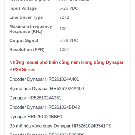
Input Voltage
5-26 VDC
Line Driver Type
7272
Maximum Frequency
100
Response (KHz)
Output Signal
5-26 VDC
Resolution (PPR)
1024
Những model phổ biến cùng nằm trong dòng Dynapar
HR26 Series
Encoder Dynapar HR5261024A401
Bộ mã hóa Dynapar HR5261024A400
Dynapar HR5261024A361
Encoder Dynapar HR5261024BD42
Dynapar HR5261024BBE1
Bộ mã hóa vòng quay Dynapar HR5261024B541PS