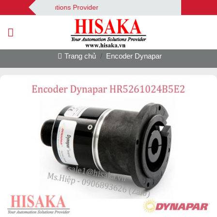
Bỏ
Automation Solutions Provider
qua
nội
dung
Trang chủ
/
Encoder Dynapar