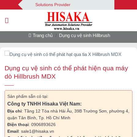
Bỏ
Your Automation Solutions Provider
qua
nội
dung
Trang chủ
/
Dụng cụ vệ sinh Hillbrush
Dụng cụ vệ sinh có thể phát hiện qua máy
dò Hillbrush MDX
Sản phẩm sẵn có tại:
Công ty TNHH Hisaka Việt Nam:
Địa chỉ
: Tầng 12 Tòa nhà Hải Âu, 39B Trường Sơn, phường 4,
quận Tân Bình, Tp. Hồ Chí Minh
Điện thoại
: 0906893626
Email
: sale1@hisaka.vn