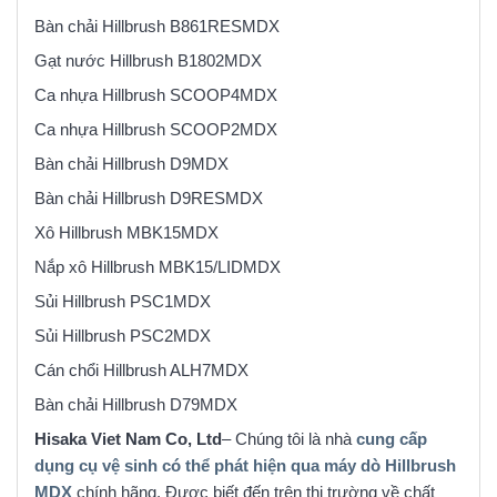
Bàn chải Hillbrush B861RESMDX
Gạt nước Hillbrush B1802MDX
Ca nhựa Hillbrush SCOOP4MDX
Ca nhựa Hillbrush SCOOP2MDX
Bàn chải Hillbrush D9MDX
Bàn chải Hillbrush D9RESMDX
Xô Hillbrush MBK15MDX
Nắp xô Hillbrush MBK15/LIDMDX
Sủi Hillbrush PSC1MDX
Sủi Hillbrush PSC2MDX
Cán chổi Hillbrush ALH7MDX
Bàn chải Hillbrush D79MDX
Hisaka Viet Nam Co, Ltd
– Chúng tôi là nhà
cung cấp
dụng cụ vệ sinh có thể phát hiện qua máy dò Hillbrush
MDX
chính hãng. Được biết đến trên thị trường về chất