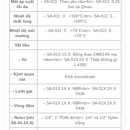
Mất áp suất
– SA-011: Theo yêu cầu<br>- SA-012: 0,25
tối đa
bar tại Qmax
Nhiệt độ
– SA-011: 0…+100°C<br>- SA-012: 0…
chất lỏng
+100°C
Nhiệt độ môi
– SA-011: 0…+70°C<br>- SA-012: 0…
trường
+70°C
Vật liệu
– SA-01X.1X.X: Đồng thau CW614N mạ
– Vỏ
niken<br>- SA-01X.2X.X: Thép không gỉ
1.4305
– Kính quan
Kính borosilicate
sát
– SA-01X.1X.X: NBR<br>- SA-01X.2X.X:
– Lưỡi gạt
FKM
– SA-01X.1X.X: NBR<br>- SA-01X.2X.X:
– Vòng đệm
FKM
– Rotor (chỉ
– 1/4″, 1″ POM đỏ<br>- 1/4″ và 1/2″ Nylon
SA-01.2X.X)
trắng