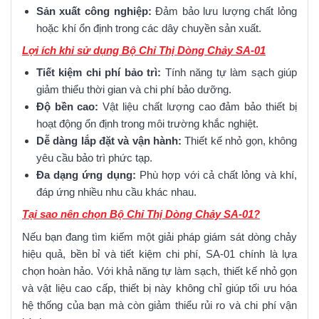
Sản xuất công nghiệp:
Đảm bảo lưu lượng chất lỏng
hoặc khí ổn định trong các dây chuyền sản xuất.
Lợi ích khi sử dụng Bộ Chỉ Thị Dòng Chảy SA-01
Tiết kiệm chi phí bảo trì:
Tính năng tự làm sạch giúp
giảm thiểu thời gian và chi phí bảo dưỡng.
Độ bền cao:
Vật liệu chất lượng cao đảm bảo thiết bị
hoạt động ổn định trong môi trường khắc nghiệt.
Dễ dàng lắp đặt và vận hành:
Thiết kế nhỏ gọn, không
yêu cầu bảo trì phức tạp.
Đa dạng ứng dụng:
Phù hợp với cả chất lỏng và khí,
đáp ứng nhiều nhu cầu khác nhau.
Tại sao nên chọn Bộ Chỉ Thị Dòng Chảy SA-01?
Nếu bạn đang tìm kiếm một giải pháp giám sát dòng chảy
hiệu quả, bền bỉ và tiết kiệm chi phí, SA-01 chính là lựa
chọn hoàn hảo. Với khả năng tự làm sạch, thiết kế nhỏ gọn
và vật liệu cao cấp, thiết bị này không chỉ giúp tối ưu hóa
hệ thống của bạn mà còn giảm thiểu rủi ro và chi phí vận