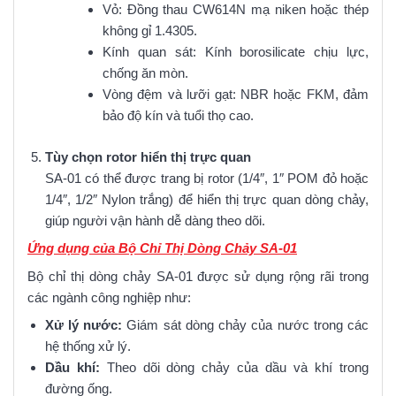
Vỏ: Đồng thau CW614N mạ niken hoặc thép
không gỉ 1.4305.
Kính quan sát: Kính borosilicate chịu lực,
chống ăn mòn.
Vòng đệm và lưỡi gạt: NBR hoặc FKM, đảm
bảo độ kín và tuổi thọ cao.
Tùy chọn rotor hiển thị trực quan
SA-01 có thể được trang bị rotor (1/4″, 1″ POM đỏ hoặc
1/4″, 1/2″ Nylon trắng) để hiển thị trực quan dòng chảy,
giúp người vận hành dễ dàng theo dõi.
Ứng dụng của Bộ Chỉ Thị Dòng Chảy SA-01
Bộ chỉ thị dòng chảy SA-01 được sử dụng rộng rãi trong
các ngành công nghiệp như:
Xử lý nước:
Giám sát dòng chảy của nước trong các
hệ thống xử lý.
Dầu khí:
Theo dõi dòng chảy của dầu và khí trong
đường ống.