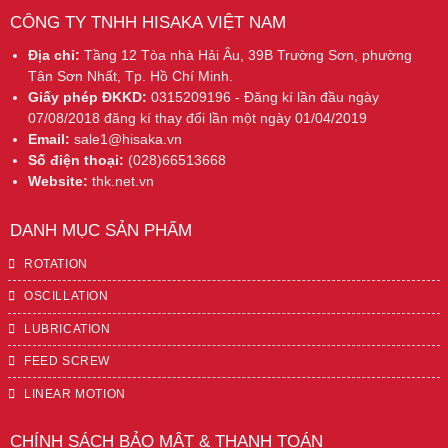
CÔNG TY TNHH HISAKA VIỆT NAM
Địa chỉ:
Tầng 12 Tòa nhà Hải Âu, 39B Trường Sơn, phường
Tân Sơn Nhất, Tp. Hồ Chí Minh.
Giấy phép ĐKKD:
0315209196 - Đăng kí lần đầu ngày
07/08/2018 đăng kí thay đổi lần một ngày 01/04/2019
Email:
sale1@hisaka.vn
Số điện thoại:
(028)66513668
Website:
thk.net.vn
DANH MỤC SẢN PHẨM
ROTATION
OSCILLATION
LUBRICATION
FEED SCREW
LINEAR MOTION
CHÍNH SÁCH BẢO MẬT & THANH TOÁN