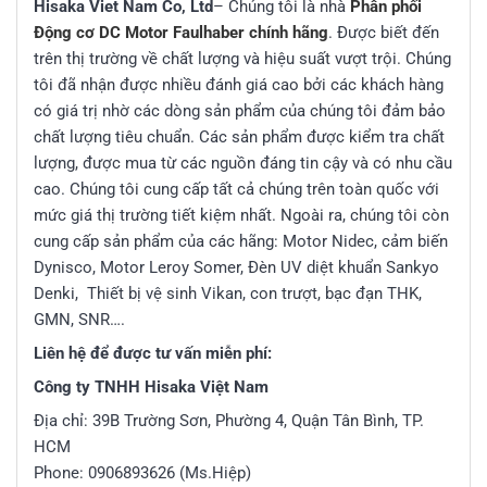
Hisaka Viet Nam Co, Ltd
– Chúng tôi là nhà
Phân phối
Động cơ DC Motor Faulhaber chính hãng
. Được biết đến
trên thị trường về chất lượng và hiệu suất vượt trội. Chúng
tôi đã nhận được nhiều đánh giá cao bởi các khách hàng
có giá trị nhờ các dòng sản phẩm của chúng tôi đảm bảo
chất lượng tiêu chuẩn. Các sản phẩm được kiểm tra chất
lượng, được mua từ các nguồn đáng tin cậy và có nhu cầu
cao. Chúng tôi cung cấp tất cả chúng trên toàn quốc với
mức giá thị trường tiết kiệm nhất. Ngoài ra, chúng tôi còn
cung cấp sản phẩm của các hãng: Motor Nidec, cảm biến
Dynisco, Motor Leroy Somer, Đèn UV diệt khuẩn Sankyo
Denki, Thiết bị vệ sinh Vikan, con trượt, bạc đạn THK,
GMN, SNR….
Liên hệ để được tư vấn miễn phí:
Công ty TNHH Hisaka Việt Nam
Địa chỉ: 39B Trường Sơn, Phường 4, Quận Tân Bình, TP.
HCM
Phone: 0906893626 (Ms.Hiệp)