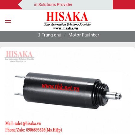
Bỏ
 Your Automation Solutions Provider
qua
nội
dung
Trang chủ
/
Motor Faulhber