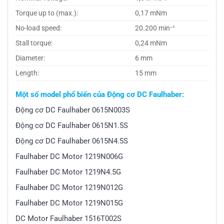
Torque up to (max.):
0,17 mNm
No-load speed:
20.200 min⁻¹
Stall torque:
0,24 mNm
Diameter:
6 mm
Length:
15 mm
Một số model phổ biến của Động cơ DC Faulhaber:
Động cơ DC Faulhaber 0615N003S
Động cơ DC Faulhaber 0615N1.5S
Động cơ DC Faulhaber 0615N4.5S
Faulhaber DC Motor 1219N006G
Faulhaber DC Motor 1219N4.5G
Faulhaber DC Motor 1219N012G
Faulhaber DC Motor 1219N015G
DC Motor Faulhaber 1516T002S