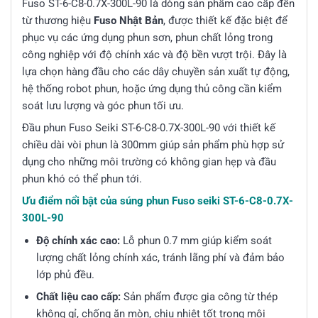
Fuso ST-6-C8-0.7X-300L-90 là dòng sản phẩm cao cấp đến
từ thương hiệu
Fuso Nhật Bản
, được thiết kế đặc biệt để
phục vụ các ứng dụng phun sơn, phun chất lỏng trong
công nghiệp với độ chính xác và độ bền vượt trội. Đây là
lựa chọn hàng đầu cho các dây chuyền sản xuất tự động,
hệ thống robot phun, hoặc ứng dụng thủ công cần kiểm
soát lưu lượng và góc phun tối ưu.
Đầu phun Fuso Seiki ST-6-C8-0.7X-300L-90 với thiết kế
chiều dài vòi phun là 300mm giúp sản phẩm phù hợp sử
dụng cho những môi trường có không gian hẹp và đầu
phun khó có thể phun tới.
Ưu điểm nổi bật của súng phun Fuso seiki ST-6-C8-0.7X-
300L-90
Độ chính xác cao:
Lỗ phun 0.7 mm giúp kiểm soát
lượng chất lỏng chính xác, tránh lãng phí và đảm bảo
lớp phủ đều.
Chất liệu cao cấp:
Sản phẩm được gia công từ thép
không gỉ, chống ăn mòn, chịu nhiệt tốt trong môi