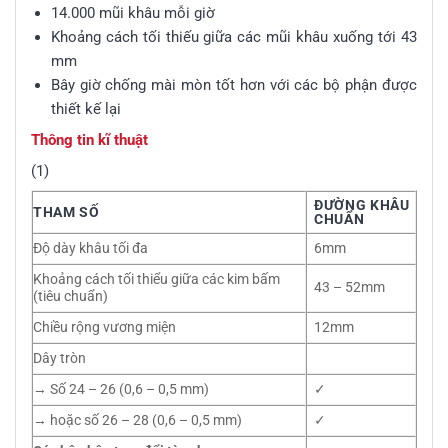
14.000 mũi khâu mỗi giờ
Khoảng cách tối thiếu giữa các mũi khâu xuống tới 43
mm
Bây giờ chống mài mòn tốt hơn với các bộ phận được
thiết kế lại
Thông tin kĩ thuật
(1)
ĐƯỜNG KHÂU
THAM SỐ
CHUẨN
Độ dày khâu tối đa
6mm
Khoảng cách tối thiểu giữa các kim bấm
43 – 52mm
(tiêu chuẩn)
Chiều rộng vương miện
12mm
Dây tròn
→ Số 24 – 26 (0,6 – 0,5 mm)
✓
→ hoặc số 26 – 28 (0,6 – 0,5 mm)
✓