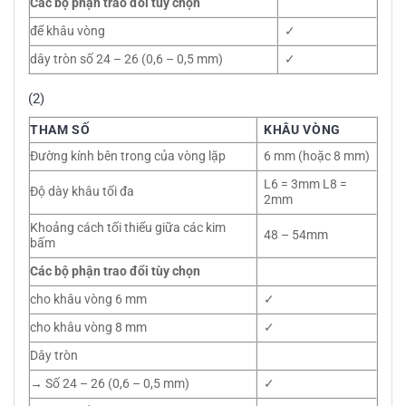
Các bộ phận trao đổi tùy chọn
để khâu vòng
✓
dây tròn số 24 – 26 (0,6 – 0,5 mm)
✓
(2)
THAM SỐ
KHÂU VÒNG
Đường kính bên trong của vòng lặp
6 mm (hoặc 8 mm)
L6 = 3mm L8 =
Độ dày khâu tối đa
2mm
Khoảng cách tối thiểu giữa các kim
48 – 54mm
bấm
Các bộ phận trao đổi tùy chọn
cho khâu vòng 6 mm
✓
cho khâu vòng 8 mm
✓
Dây tròn
→ Số 24 – 26 (0,6 – 0,5 mm)
✓