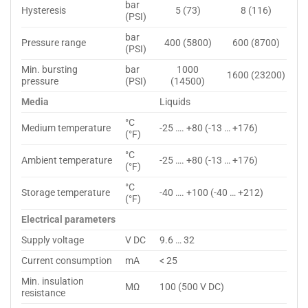
bar
Hysteresis
5 (73)
8 (116)
(PSI)
bar
Pressure range
400 (5800)
600 (8700)
(PSI)
Min. bursting
bar
1000
1600 (23200)
pressure
(PSI)
(14500)
Media
Liquids
°C
Medium temperature
-25 …. +80 (-13 … +176)
(°F)
°C
Ambient temperature
-25 …. +80 (-13 … +176)
(°F)
°C
Storage temperature
-40 …. +100 (-40 … +212)
(°F)
Electrical parameters
Supply voltage
V DC
9.6 … 32
Current consumption
mA
< 25
Min. insulation
MΩ
100 (500 V DC)
resistance