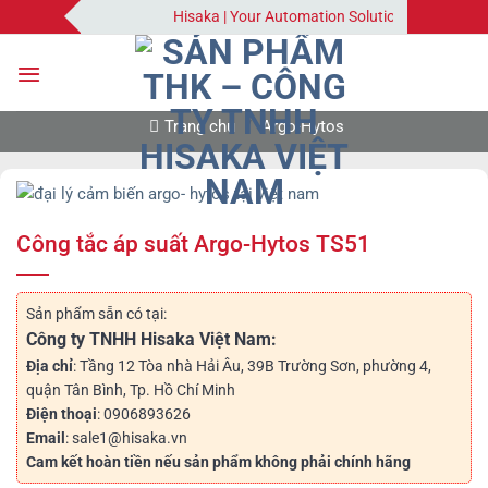
Bỏ
Hisaka | Your Automation Solutions Provider
qua
nội
dung
Trang chủ
/
Argo-Hytos
Công tắc áp suất Argo-Hytos TS51
Sản phẩm sẵn có tại:
Công ty TNHH Hisaka Việt Nam:
Địa chỉ
: Tầng 12 Tòa nhà Hải Âu, 39B Trường Sơn, phường 4,
quận Tân Bình, Tp. Hồ Chí Minh
Điện thoại
: 0906893626
Email
: sale1@hisaka.vn
Cam kết hoàn tiền nếu sản phẩm không phải chính hãng