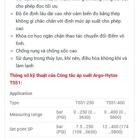
cho phép đọc tối ưu
Độ ổn định lâu dài cao nhờ cảm biến đo bằng thép
không gỉ chắc chắn với định mức áp suất cho phép
cao
Khóa cơ học ngăn chặn thao tác chuyển đổi điểm vô
tình.
Chống rung và chống sốc cao
Sử dụng trong thủy lực, khí nén, điều hòa không khí và
làm lạnh
Thông số kỹ thuật của Công tắc áp suất Argo-Hytos
TS51:
Application
Type
TS51-250
TS51-400
bar
0 …250 (0 …
0 …400 (0 …
Measuring range
(PSI)
3630)
5800)
bar
7.5 …250
12 …400 (174
Set point SP
(PSI)
(109 …3630)
…5800)