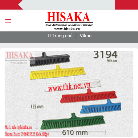
Bỏ
Hisaka | Your A
qua
nội
dung
Trang chủ
/
Vikan