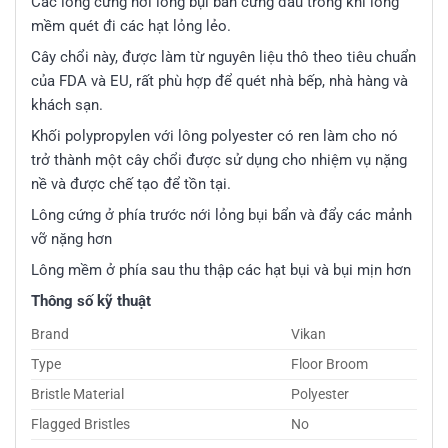
Các lông cứng nới lỏng bụi bẩn cứng đầu trong khi lông
mềm quét đi các hạt lỏng lẻo.
Cây chổi này, được làm từ nguyên liệu thô theo tiêu chuẩn
của FDA và EU, rất phù hợp để quét nhà bếp, nhà hàng và
khách sạn.
Khối polypropylen với lông polyester có ren làm cho nó
trở thành một cây chổi được sử dụng cho nhiệm vụ nặng
nề và được chế tạo để tồn tại.
Lông cứng ở phía trước nới lỏng bụi bẩn và đẩy các mảnh
vỡ nặng hơn
Lông mềm ở phía sau thu thập các hạt bụi và bụi mịn hơn
Thông số kỹ thuật
Brand
Vikan
Type
Floor Broom
Bristle Material
Polyester
Flagged Bristles
No