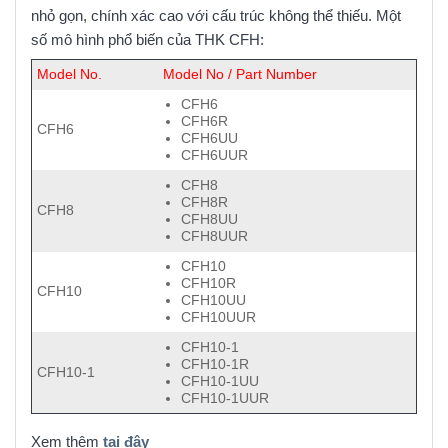
nhỏ gọn, chính xác cao với cấu trúc không thể thiếu. Một
số mô hình phổ biến của THK CFH:
Model No.
Model No / Part Number
CFH6
CFH6R
CFH6
CFH6UU
CFH6UUR
CFH8
CFH8R
CFH8
CFH8UU
CFH8UUR
CFH10
CFH10R
CFH10
CFH10UU
CFH10UUR
CFH10-1
CFH10-1R
CFH10-1
CFH10-1UU
CFH10-1UUR
Xem thêm
tại đây