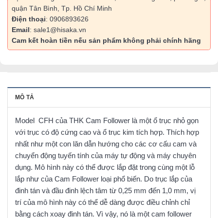
quận Tân Bình, Tp. Hồ Chí Minh
Điện thoại
: 0906893626
Email
: sale1@hisaka.vn
Cam kết hoàn tiền nếu sản phẩm không phải chính hãng
MÔ TẢ
Model CFH của THK Cam Follower là một ổ trục nhỏ gọn
với trục có độ cứng cao và ổ trục kim tích hợp. Thích hợp
nhất như một con lăn dẫn hướng cho các cơ cấu cam và
chuyển động tuyến tính của máy tự động và máy chuyên
dụng. Mô hình này có thể được lắp đặt trong cùng một lỗ
lắp như của Cam Follower loại phổ biến. Do trục lắp của
đinh tán và đầu đinh lệch tâm từ 0,25 mm đến 1,0 mm, vị
trí của mô hình này có thể dễ dàng được điều chỉnh chỉ
bằng cách xoay đinh tán. Vì vậy, nó là một cam follower