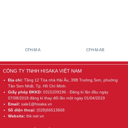
CFH-M-A
CFH-M-AB
CÔNG TY TNHH HISAKA VIỆT NAM
Địa chỉ:
Tầng 12 Tòa nhà Hải Âu, 39B Trường Sơn, phường
Tân Sơn Nhất, Tp. Hồ Chí Minh.
Giấy phép ĐKKD:
0315209196 - Đăng kí lần đầu ngày
07/08/2018 đăng kí thay đổi lần một ngày 01/04/2019
Email:
sale1@hisaka.vn
Số điện thoại:
(028)66513668
Website:
thk.net.vn