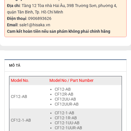
Địa chỉ
: Tầng 12 Tòa nhà Hải Âu, 39B Trường Sơn, phường 4,
quận Tân Bình, Tp. Hồ Chí Minh
Điện thoại
: 0906893626
Email
: sale1@hisaka.vn
Cam kết hoàn tiền nếu sản phẩm không phải chính hãng
MÔ TẢ
Model No.
Model No / Part Number
CF12-AB
CF12R-AB
CF12‑AB
CF12UU-AB
CF12UUR-AB
CF12-1-AB
CF12-1R-AB
CF12‑1‑AB
CF12-1UU-AB
CF12-1UUR-AB