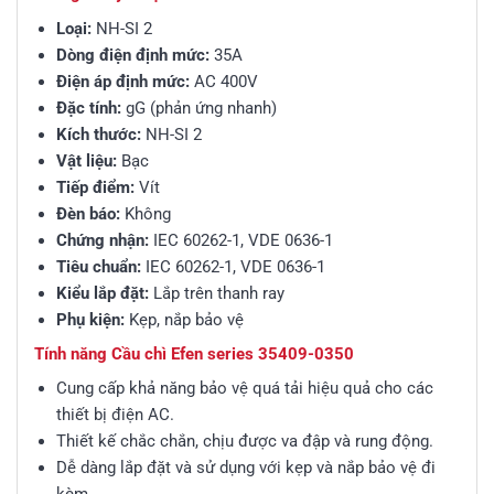
Loại:
NH-SI 2
Dòng điện định mức:
35A
Điện áp định mức:
AC 400V
Đặc tính:
gG (phản ứng nhanh)
Kích thước:
NH-SI 2
Vật liệu:
Bạc
Tiếp điểm:
Vít
Đèn báo:
Không
Chứng nhận:
IEC 60262-1, VDE 0636-1
Tiêu chuẩn:
IEC 60262-1, VDE 0636-1
Kiểu lắp đặt:
Lắp trên thanh ray
Phụ kiện:
Kẹp, nắp bảo vệ
Tính năng Cầu chì Efen series 35409-0350
Cung cấp khả năng bảo vệ quá tải hiệu quả cho các
thiết bị điện AC.
Thiết kế chắc chắn, chịu được va đập và rung động.
Dễ dàng lắp đặt và sử dụng với kẹp và nắp bảo vệ đi