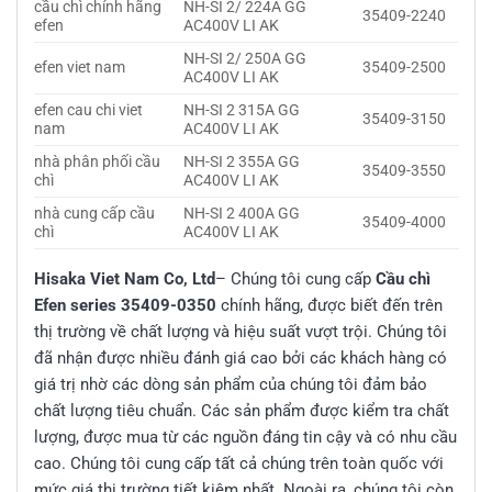
cầu chì chính hãng
NH-SI 2/ 224A GG
35409-2240
efen
AC400V LI AK
NH-SI 2/ 250A GG
efen viet nam
35409-2500
AC400V LI AK
efen cau chi viet
NH-SI 2 315A GG
35409-3150
nam
AC400V LI AK
nhà phân phối cầu
NH-SI 2 355A GG
35409-3550
chì
AC400V LI AK
nhà cung cấp cầu
NH-SI 2 400A GG
35409-4000
chì
AC400V LI AK
Hisaka Viet Nam Co, Ltd
– Chúng tôi cung cấp
Cầu chì
Efen series 35409-0350
chính hãng, được biết đến trên
thị trường về chất lượng và hiệu suất vượt trội. Chúng tôi
đã nhận được nhiều đánh giá cao bởi các khách hàng có
giá trị nhờ các dòng sản phẩm của chúng tôi đảm bảo
chất lượng tiêu chuẩn. Các sản phẩm được kiểm tra chất
lượng, được mua từ các nguồn đáng tin cậy và có nhu cầu
cao. Chúng tôi cung cấp tất cả chúng trên toàn quốc với
mức giá thị trường tiết kiệm nhất. Ngoài ra, chúng tôi còn