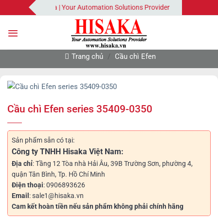
Bỏ
Hisaka | Your Automation Solutions Provider
qua
nội
dung
Trang chủ
/
Cầu chì Efen
Cầu chì Efen series 35409-0350
Sản phẩm sẵn có tại:
Công ty TNHH Hisaka Việt Nam:
Địa chỉ
: Tầng 12 Tòa nhà Hải Âu, 39B Trường Sơn, phường 4,
quận Tân Bình, Tp. Hồ Chí Minh
Điện thoại
: 0906893626
Email
: sale1@hisaka.vn
Cam kết hoàn tiền nếu sản phẩm không phải chính hãng