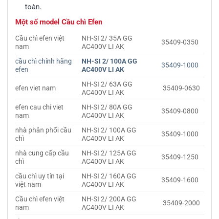
toàn.
Một số model Cầu chì Efen
Cầu chì efen việt
NH-SI 2/ 35A GG
35409-0350
nam
AC400V LI AK
cầu chì chính hãng
NH-SI 2/ 100A GG
35409-1000
efen
AC400V LI AK
NH-SI 2/ 63A GG
efen viet nam
35409-0630
AC400V LI AK
efen cau chi viet
NH-SI 2/ 80A GG
35409-0800
nam
AC400V LI AK
nhà phân phối cầu
NH-SI 2/ 100A GG
35409-1000
chì
AC400V LI AK
nhà cung cấp cầu
NH-SI 2/ 125A GG
35409-1250
chì
AC400V LI AK
cầu chì uy tín tại
NH-SI 2/ 160A GG
35409-1600
việt nam
AC400V LI AK
Cầu chì efen việt
NH-SI 2/ 200A GG
35409-2000
nam
AC400V LI AK