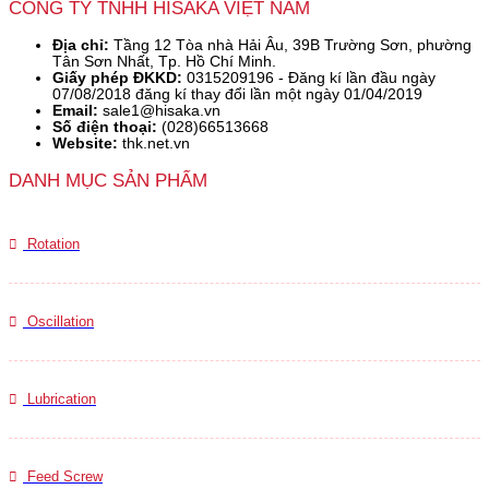
CÔNG TY TNHH HISAKA VIỆT NAM
Địa chỉ:
Tầng 12 Tòa nhà Hải Âu, 39B Trường Sơn, phường
Tân Sơn Nhất, Tp. Hồ Chí Minh.
Giấy phép ĐKKD:
0315209196 - Đăng kí lần đầu ngày
07/08/2018 đăng kí thay đổi lần một ngày 01/04/2019
Email:
sale1@hisaka.vn
Số điện thoại:
(028)66513668
Website:
thk.net.vn
DANH MỤC SẢN PHẨM
Rotation
Oscillation
Lubrication
Feed Screw