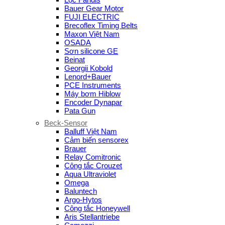
Bauer Gear Motor
FUJI ELECTRIC
Brecoflex Timing Belts
Maxon Việt Nam
OSADA
Sơn silicone GE
Beinat
Georgii Kobold
Lenord+Bauer
PCE Instruments
Máy bơm Hiblow
Encoder Dynapar
Pata Gun
Beck-Sensor
Balluff Việt Nam
Cảm biến sensorex
Brauer
Relay Comitronic
Công tắc Crouzet
Aqua Ultraviolet
Omega
Baluntech
Argo-Hytos
Công tắc Honeywell
Aris Stellantriebe