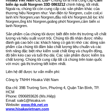
Hisaka Viet Nam Co, Ltd
– Chúng tôi là nhà cung cấp
Cảm
biến áp suất Norgren 33D 0863212
chính hãng, tốt nhất.
Ngoài ra, chúng tôi còn cung cấp các sản phẩm khác của
thương hiệu Norgren như: Van điện từ Norgren, cuộn coil,xi
lanh khí Norgren,van Norgren,đầu nối khí Norgren,bộ lọc khí
Norgren,ống khí Norgren,goăng phớt Norgren,cảm biến xi
lanh Norgren.
Sản phẩm của chúng tôi dược biết đến trên thị trường về chất
lượng và hiệu suất vượt trội. Chúng tôi đã nhận được nhiều
đánh giá cao bởi các khách hàng có giá trị nhờ các dòng sản
phẩm của chúng tôi đảm bảo chất lượng tiêu chuẩn và các
tính năng đặc biệt như kiểm soát chất lỏng và chuyển động,
độ bền kéo cao và tuổi thọ dài. Các sản phẩm được kiểm tra
chất lượng. Chúng tôi cung cấp tất cả chúng trên toàn quốc
với mức giá thị trường tiết kiệm nhất.
Liên hệ để được tư vấn miễn phí:
Công ty TNHH Hisaka Việt Nam
Địa chỉ: 39B Trường Sơn, Phường 4, Quận Tân Bình, TP.
HCM
Phone: 0906893626 (Ms.Hiệp)
Email: sale1@hisaka.vn
Website:
www.thk.net.vn
www.hisakavietnam.com