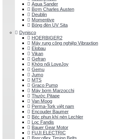
Aqua Sander
Bơm Charles Austen
Deublin
Momentive
Bóng đèn UV Sita
Dynisco
HOERBIGER2
Máy rung công nghiệp Vibraxtion
Elobau
Vikan
Gefran
Khớp nối LoveJoy
Gemu
Jumo
MTS
Graco Pump
Máy bơm Marzocchi
Thước Pitape
Van Moog
Perma-Tork việt nam
Encouder Baumer
Béc phun khí nén Lechler
Lọc Fandis
Bauer Gear Motor
FUJI ELECTRIC
Brecoflex Timing Belts