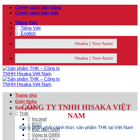
Bỏ
Chính sách bán hàng
qua
Chính sách bảo mật
nội
Tiếng Việt
dung
Tiếng Việt
English
Hisaka | Your Automation Solutions Provid
Hisaka | Your Automation Solutions Provid
Trang chủ
Giới thiệu
CÔNG TY TNHH HISAKA VIỆT
Sản phẩm
THK
NAM
Inconel
BSQ
Đại lý phân phối chính thức sản phẩm THK tại Việt Nam
Bạc đạn SNR
Vòng bi GMN