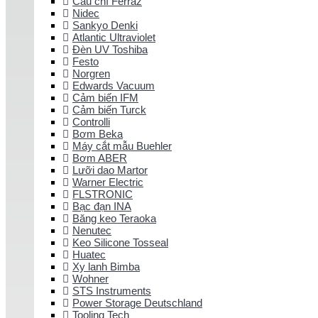
Cầu chì Ferraz
Nidec
Sankyo Denki
Atlantic Ultraviolet
Đèn UV Toshiba
Festo
Norgren
Edwards Vacuum
Cảm biến IFM
Cảm biến Turck
Controlli
Bơm Beka
Máy cắt mẫu Buehler
Bơm ABER
Lưỡi dao Martor
Warner Electric
FLSTRONIC
Bạc đạn INA
Băng keo Teraoka
Nenutec
Keo Silicone Tosseal
Huatec
Xy lanh Bimba
Wohner
STS Instruments
Power Storage Deutschland
Tooling Tech