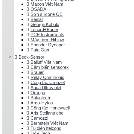
Maxon Việt Nam
OSADA
Sơn silicone GE
Beinat
Georgii Kobold
Lenord+Bauer
PCE Instruments
Máy bơm Hiblow
Encoder Dynapar
Pata Gun
Beck-Sensor
Balluff Việt Nam
Cảm biến sensorex
Brauer
Relay Comitronic
Công tắc Crouzet
Aqua Ultraviolet
Omega
Baluntech
Argo-Hytos
Công tắc Honeywell
Aris Stellantriebe
Camozzi
Bernstein Việt Nam
Tụ điện Itelcond
DAV Tech