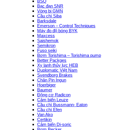
BSQ
Bạc đạn SNR
Vòng bi GMN
Cầu chì Siba
Barksdale
Emerson – Control Techniques
Máy đo độ bóng BYK
Maxcess
Saishemok
Semikron
Fuso seiki
Bơm Torishima – Torishima pump
Better Packges
Xy lanh thủy lực HEB
Duplomatic Việt Nam
Svendborg Brakes
Chân Pin Ingun
Hoerbiger
Baumer
Động cơ Radicon
Cảm biến Leuze
Cầu chì Bussmann- Eaton
Cầu chì Efen
Van Ako
Certikin
Cảm biến Di-soric
Bơm Becker