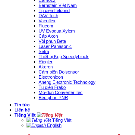
Camozzi
Bernstein Việt Nam
Tụ điện Itelcond
DAV Tech
Vacuflex
Flucom
UV Evoqua Xylem
Cáp Axon
Vòi phun Bete
Laser Panasonic
Setra
Thiết bị Kẹp Speedyblock
Riegler
Akeron
Cảm biến Dolsensor
Electronicon
Aneng Electronic Technology
Tụ điện Frako
Mô-đun Converter Tec
Béc phun PNR
Tin tức
Liên hệ
Tiếng Việt
Tiếng Việt
English