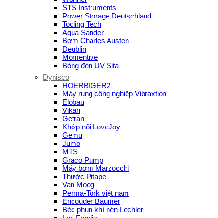
STS Instruments
Power Storage Deutschland
Tooling Tech
Aqua Sander
Bơm Charles Austen
Deublin
Momentive
Bóng đèn UV Sita
Dynisco
HOERBIGER2
Máy rung công nghiệp Vibraxtion
Elobau
Vikan
Gefran
Khớp nối LoveJoy
Gemu
Jumo
MTS
Graco Pump
Máy bơm Marzocchi
Thước Pitape
Van Moog
Perma-Tork việt nam
Encouder Baumer
Béc phun khí nén Lechler
Lọc Fandis