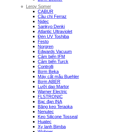
Leroy Somer
CABUR
Cầu chì Ferraz
Nidec
Sankyo Denki
Atlantic Ultraviolet
Đèn UV Toshiba
Festo
Norgren
Edwards Vacuum
Cảm biến IFM
Cảm biến Turck
Controlli
Bơm Beka
Máy cắt mẫu Buehler
Bơm ABER
Lưỡi dao Martor
Warner Electric
FLSTRONIC
Bạc đạn INA
Băng keo Teraoka
Nenutec
Keo Silicone Tosseal
Huatec
Xy lanh Bimba
Wohner