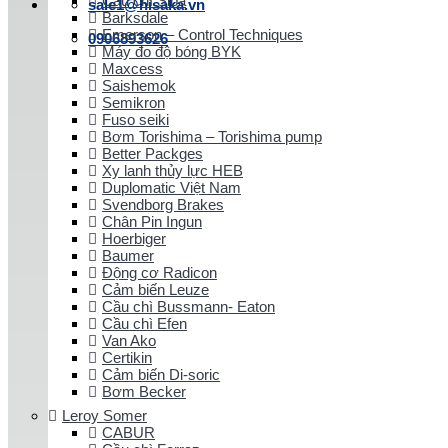
Cầu chì Siba
sale1@hisaka.vn
Barksdale
Emerson – Control Techniques
0906893626
Máy đo độ bóng BYK
Maxcess
Saishemok
Semikron
Fuso seiki
Bơm Torishima – Torishima pump
Better Packges
Xy lanh thủy lực HEB
Duplomatic Việt Nam
Svendborg Brakes
Chân Pin Ingun
Hoerbiger
Baumer
Động cơ Radicon
Cảm biến Leuze
Cầu chì Bussmann- Eaton
Cầu chì Efen
Van Ako
Certikin
Cảm biến Di-soric
Bơm Becker
Leroy Somer
CABUR