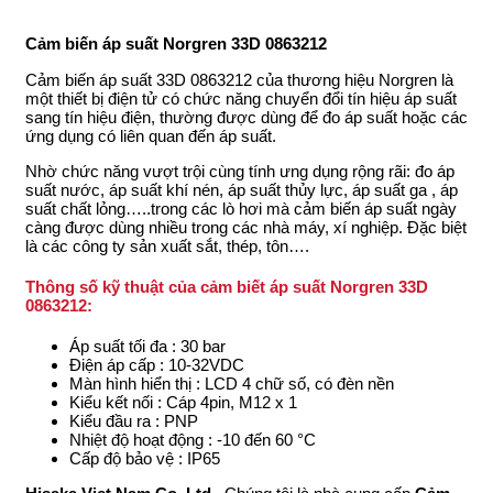
Cảm biến áp suất Norgren 33D 0863212
Cảm biến áp suất 33D 0863212 của thương hiệu Norgren là
một thiết bị điện tử có chức năng chuyển đổi tín hiệu áp suất
sang tín hiệu điện, thường được dùng để đo áp suất hoặc các
ứng dụng có liên quan đến áp suất.
Nhờ chức năng vượt trội cùng tính ưng dụng rộng rãi: đo áp
suất nước, áp suất khí nén, áp suất thủy lực, áp suất ga , áp
suất chất lỏng…..trong các lò hơi mà cảm biến áp suất ngày
càng được dùng nhiều trong các nhà máy, xí nghiệp. Đặc biệt
là các công ty sản xuất sắt, thép, tôn….
Thông số kỹ thuật của cảm biết áp suất Norgren 33D
0863212:
Áp suất tối đa : 30 bar
Điện áp cấp : 10-32VDC
Màn hình hiển thị : LCD 4 chữ số, có đèn nền
Kiểu kết nối : Cáp 4pin, M12 x 1
Kiểu đầu ra : PNP
Nhiệt độ hoạt động : -10 đến 60 °C
Cấp độ bảo vệ : IP65