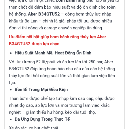
việc lựa chọn một chiếc
bơm bánh răng
phù hợp là yếu tố
then chốt để đảm bảo hiệu suất và độ ổn định cho toàn
hệ thống.
Aber B34GTU52
– dòng bơm thủy lực nhập
khẩu từ Ba Lan – chính là giải pháp tối ưu, được nhiều
đơn vị thi công và garage chuyên nghiệp tin dùng.
Ưu điểm nội bật giúp bơm bánh răng thủy lực Aber
B34GTU52 được lựa chọn
Hiệu Suất Mạnh Mẽ, Hoạt Động Ổn Định
Với lưu lượng 52 lít/phút và áp lực lên tới 250 bar, Aber
B34GTU52 đáp ứng hoàn hảo nhu cầu của các hệ thống
thủy lực đòi hỏi công suất lớn và thời gian làm việc liên
tục.
Bền Bỉ Trong Mọi Điều Kiện
Thân bơm được chế tạo từ hợp kim cao cấp, chịu được
nhiệt độ cao, áp lực lớn và môi trường làm việc khắc
nghiệt – giảm thiểu hư hỏng, kéo dài tuổi thọ.
Đa Ứng Dụng Trong Thực Tế
Xe ép rác, xe hút chất thải