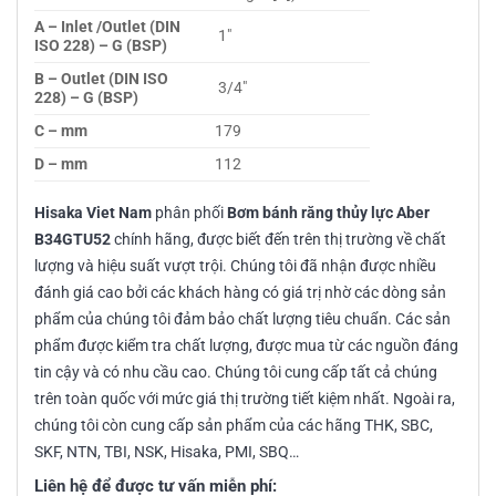
A – Inlet /Outlet (DIN
1″
ISO 228) – G (BSP)
B – Outlet (DIN ISO
3/4″
228) – G (BSP)
C – mm
179
D – mm
112
Hisaka Viet Nam
phân phối
Bơm bánh răng thủy lực Aber
B34GTU52
chính hãng, được biết đến trên thị trường về chất
lượng và hiệu suất vượt trội. Chúng tôi đã nhận được nhiều
đánh giá cao bởi các khách hàng có giá trị nhờ các dòng sản
phẩm của chúng tôi đảm bảo chất lượng tiêu chuẩn. Các sản
phẩm được kiểm tra chất lượng, được mua từ các nguồn đáng
tin cậy và có nhu cầu cao. Chúng tôi cung cấp tất cả chúng
trên toàn quốc với mức giá thị trường tiết kiệm nhất. Ngoài ra,
chúng tôi còn cung cấp sản phẩm của các hãng THK, SBC,
SKF, NTN, TBI, NSK, Hisaka, PMI, SBQ…
Liên hệ để được tư vấn miễn phí: