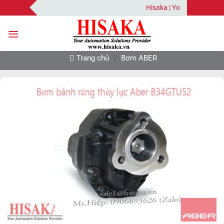
Bỏ
Hisaka | Your Automation So
qua
nội
dung
Trang chủ
/
Bơm ABER