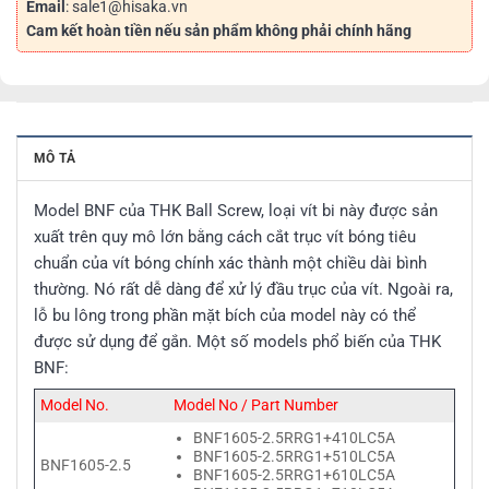
Email
: sale1@hisaka.vn
Cam kết hoàn tiền nếu sản phẩm không phải chính hãng
MÔ TẢ
Model BNF của THK Ball Screw, loại vít bi này được sản
xuất trên quy mô lớn bằng cách cắt trục vít bóng tiêu
chuẩn của vít bóng chính xác thành một chiều dài bình
thường. Nó rất dễ dàng để xử lý đầu trục của vít. Ngoài ra,
lỗ bu lông trong phần mặt bích của model này có thể
được sử dụng để gắn. Một số models phổ biến của THK
BNF:
Model No.
Model No / Part Number
BNF1605-2.5RRG1+410LC5A
BNF1605-2.5RRG1+510LC5A
BNF1605-2.5
BNF1605-2.5RRG1+610LC5A