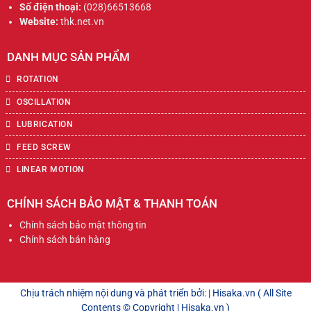
Số điện thoại:
(028)66513668
Website:
thk.net.vn
DANH MỤC SẢN PHẨM
ROTATION
OSCILLATION
LUBRICATION
FEED SCREW
LINEAR MOTION
CHÍNH SÁCH BẢO MẬT & THANH TOÁN
Chính sách bảo mật thông tin
Chính sách bán hàng
Chịu trách nhiệm nội dung và phát triển bởi: | Hisaka.vn ( All Site
Contents © Copyright | Hisaka.vn )