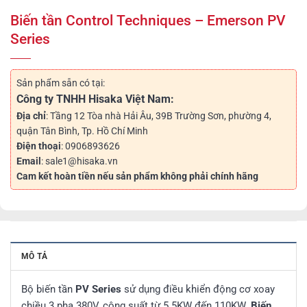
Biến tần Control Techniques – Emerson PV
Series
Sản phẩm sẵn có tại:
Công ty TNHH Hisaka Việt Nam:
Địa chỉ
: Tầng 12 Tòa nhà Hải Âu, 39B Trường Sơn, phường 4,
quận Tân Bình, Tp. Hồ Chí Minh
Điện thoại
: 0906893626
Email
: sale1@hisaka.vn
Cam kết hoàn tiền nếu sản phẩm không phải chính hãng
MÔ TẢ
Bộ biến tần
PV Series
sử dụng điều khiển động cơ xoay
chiều 3 pha 380V, công suất từ 5.5KW đến 110KW.
Biến