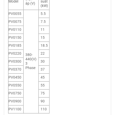
Model
suất
áp (V)
(kW)
PV0055
5.5
PV0075
7.5
PV0110
11
PV0150
15
PV0185
18.5
PV0220
22
380-
440(V)
PV0300
30
3
Phase
PV0370
37
PV0450
45
PV0550
55
PV0750
75
PV0900
90
PV1100
110