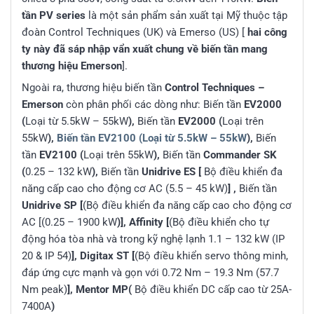
tần PV series
là một sản phẩm sản xuất tại Mỹ thuộc tập
đoàn Control Techniques (UK) và Emerso (US) [
hai công
ty này đã sáp nhập vẩn xuất chung về biến tần mang
thương hiệu Emerson
].
Ngoài ra, thương hiệu biến tần
Control Techniques –
Emerson
còn phân phối các dòng như: Biến tần
EV2000
(
Loại từ 5.5kW – 55kW
),
Biến tần
EV2000 (
Loại trên
55kW
),
Biến tần EV2100 (Loại từ 5.5kW – 55kW
),
Biến
tần
EV2100 (
Loại trên 55kW
),
Biến tần
Commander SK
(
0.25 – 132 kW
),
Biến tần
Unidrive ES [
Bộ điều khiển đa
năng cấp cao cho động cơ AC (5.5 – 45 kW)
] ,
Biến tần
Unidrive SP [
(Bộ điều khiển đa năng cấp cao cho động cơ
AC [(0.25 – 1900 kW
)], Affinity [
(Bộ điều khiển cho tự
động hóa tòa nhà và trong kỹ nghệ lạnh 1.1 – 132 kW (IP
20 & IP 54)
]
, Digitax ST [
(Bộ điều khiển servo thông minh,
đáp ứng cực mạnh và gọn với 0.72 Nm – 19.3 Nm (57.7
Nm peak)
]
, Mentor MP(
Bộ điều khiển DC cấp cao từ 25A-
7400A
)