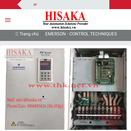
Bỏ
Hisaka | Your 
qua
nội
dung
Trang chủ
/
EMERSON - CONTROL TECHNIQUES