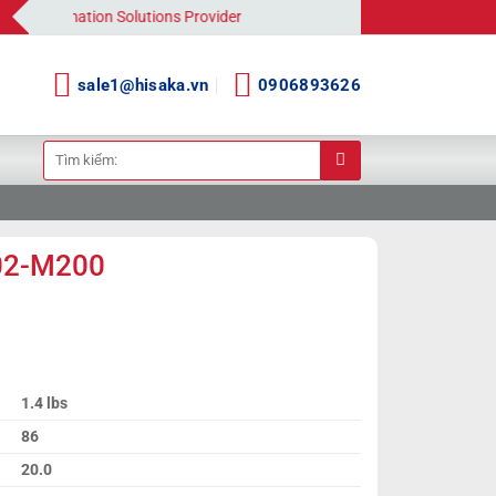
r Automation Solutions Provider
sale1@hisaka.vn
0906893626
Tìm
kiếm:
X02-M200
1.4 lbs
86
20.0