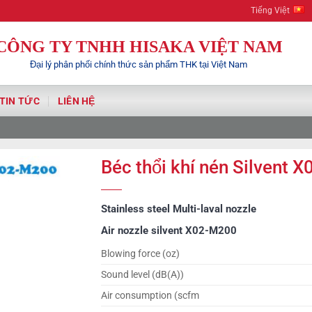
Hisaka | You
Tiếng Việt
CÔNG TY TNHH HISAKA VIỆT NAM
Đại lý phân phối chính thức sản phẩm THK tại Việt Nam
TIN TỨC
LIÊN HỆ
Béc thổi khí nén Silvent 
Stainless steel Multi-laval nozzle
Air nozzle silvent X02-M200
Blowing force (oz)
Sound level (dB(A))
Air consumption (scfm