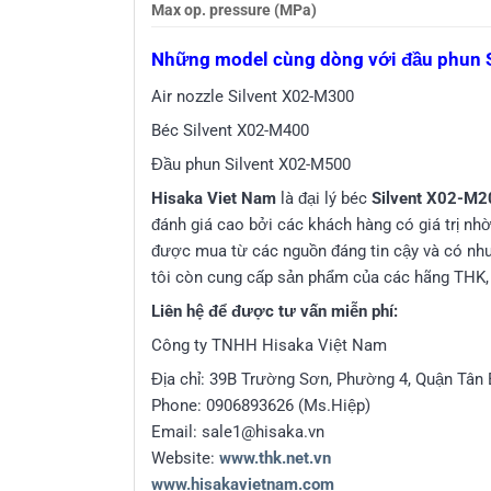
Max op. pressure (MPa)
Những model cùng dòng với đầu phun 
Air nozzle Silvent X02-M300
Béc Silvent X02-M400
Đầu phun Silvent X02-M500
Hisaka Viet Nam
là đại lý béc
Silvent X02-M
đánh giá cao bởi các khách hàng có giá trị n
được mua từ các nguồn đáng tin cậy và có nhu 
tôi còn cung cấp sản phẩm của các hãng THK,
Liên hệ để được tư vấn miễn phí:
Công ty TNHH Hisaka Việt Nam
Địa chỉ: 39B Trường Sơn, Phường 4, Quận Tân 
Phone: 0906893626 (Ms.Hiệp)
Email: sale1@hisaka.vn
Website:
www.thk.net.vn
www.hisakavietnam.com