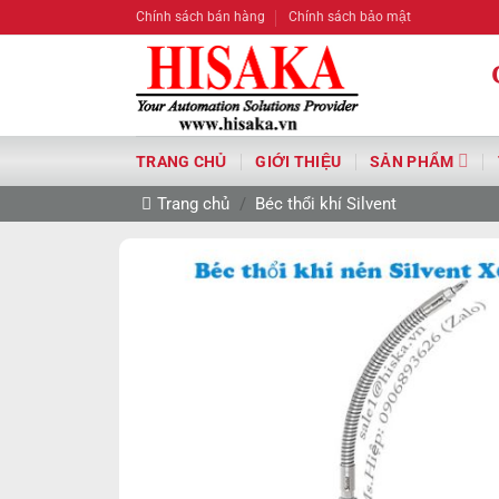
Bỏ
Chính sách bán hàng
Chính sách bảo mật
qua
nội
dung
TRANG CHỦ
GIỚI THIỆU
SẢN PHẨM
Trang chủ
/
Béc thổi khí Silvent