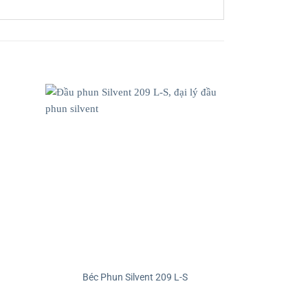
1
Béc Phun Silvent 209 L-S
Đầu phun k