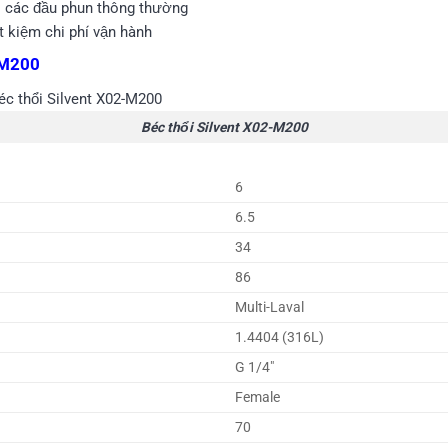
i các đầu phun thông thường
ết kiệm chi phí vận hành
-M200
Béc thổi Silvent X02-M200
6
6.5
34
86
Multi-Laval
1.4404 (316L)
G 1/4″
Female
70